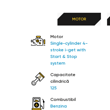
eficientă pe toate tipurile de suprafețe.
Accelerează distracția
MOTOR
În completarea șasiului robust al lui Aprilia SR GT 
roșii. Un scuter conceput pentru a trăi la maximum rit
Motor
Single-cylinder 4-
stroke i-get with
Start & Stop
system
Capacitate
cilindrică
125
Combustibil
Benzina