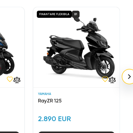
FINANTARE FLEXIBILA
B1
YAMAHA
RayZR 125
2.890 EUR