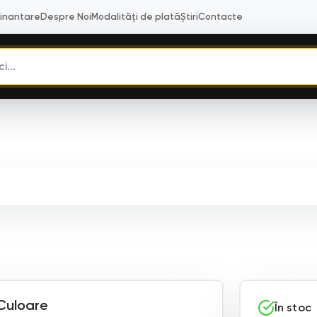
Finantare
Despre Noi
Modalități de plată
Știri
Contacte
Culoare
În stoc