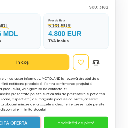
SKU:
3182
Pret de lista
 MDL
5.161 EUR
6 MDL
4.800 EUR
s
TVA Inclus
În coș
 are un caracter informativ, MOTOLAND își rezervă dreptul de a
 fără notificare prealabilă. Pentru confirmarea prețului si
ea produsului, vă rugăm să ne contacta-ti!
selor prezentate pe site sunt cu titlu de prezentare si pot diferi
culoare, aspect etc.) de imaginile produselor livrate, acestea
a abateri minore de la pozele si descrierile prezentate pe site.
disponibile in limita stocului.
CITĂ OFERTA
Modalități de plată