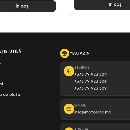
În coș
În coș
ȚIE UTILĂ
MAGAZIN
e
TELEFON
+373 79 923 304
+373 79 923 306
oi
+373 79 923 309
i de plată
E-MAIL
info@motoland.md
ADRESA