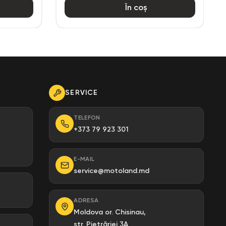
În coș
SERVICE
TELEFON
+373 79 923 301
E-MAIL
service@motoland.md
ADRESA
Moldova or. Chisinau,
str. Pietrăriei 3A