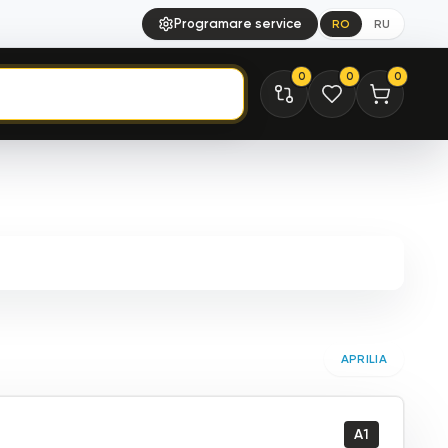
Programare service
RO
RU
0
0
0
APRILIA
A1