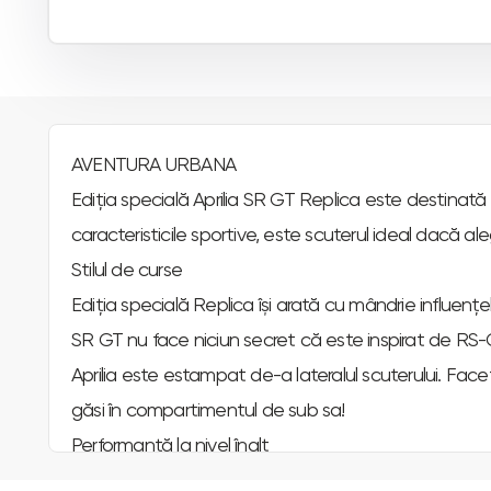
AVENTURA URBANA
Ediția specială Aprilia SR GT Replica este destinată 
caracteristicile sportive, este scuterul ideal dacă a
Stilul de curse
Ediția specială Replica își arată cu mândrie influenț
SR GT nu face niciun secret că este inspirat de RS-
Aprilia este estampat de-a lateralul scuterului. Fac
găsi în compartimentul de sub sa!
Performanță la nivel înalt
Această ediție specială împărtășește sufletul sporti