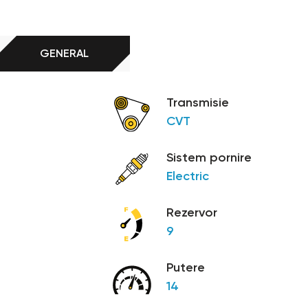
GENERAL
e negre, cu cea din față împodobită cu autocolante
Transmisie
CVT
Sistem pornire
Electric
Rezervor
9
Putere
14