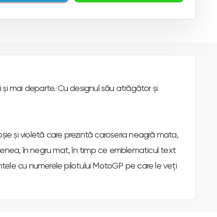
i și mai departe. Cu designul său atrăgător și
oșie și violetă care prezintă caroseria neagră mata,
menea, în negru mat, în timp ce emblematicul text
antele cu numerele pilotului MotoGP pe care le veți
 GT, inclusiv capacitatea de frânare excepțională și