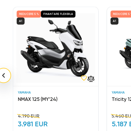
REDUCERE
5 %
FINANTARE FLEXIBILA
REDUCERE
5 
A1
A1
YAMAHA
YAMAHA
NMAX 125 (MY'24)
Tricity 1
4.190 EUR
5.460 E
3.981 EUR
5.187