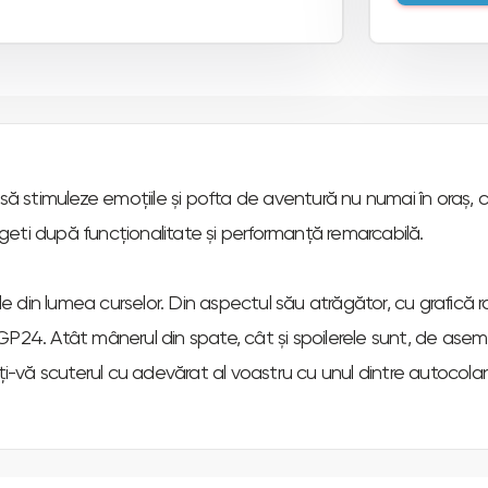
să stimuleze emoțiile și pofta de aventură nu numai în oraș, c
legeti după funcționalitate și performanță remarcabilă.
ele din lumea curselor. Din aspectul său atrăgător, cu grafică r
GP24. Atât mânerul din spate, cât și spoilerele sunt, de ase
eți-vă scuterul cu adevărat al voastru cu unul dintre autocol
v și performanța remarcabilă a celorlalte scutere din gama SR