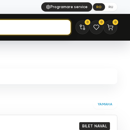
Programare service
RO
RU
0
0
0
YAMAHA
BILET NAVAL