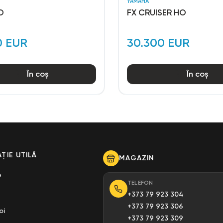
YAMAHA
O
FX CRUISER HO
0 EUR
30.300 EUR
În coș
În coș
ȚIE UTILĂ
MAGAZIN
e
TELEFON
+373 79 923 304
+373 79 923 306
oi
+373 79 923 309