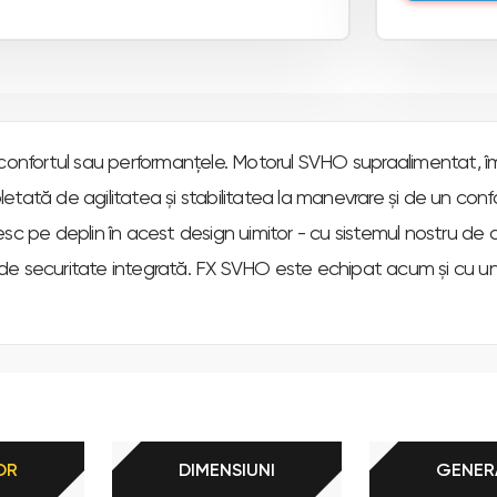
 confortul sau performanțele. Motorul SVHO supraalimentat, 
ată de agilitatea și stabilitatea la manevrare și de un confort
c pe deplin în acest design uimitor - cu sistemul nostru de con
a de securitate integrată. FX SVHO este echipat acum și cu un 
OR
DIMENSIUNI
GENER