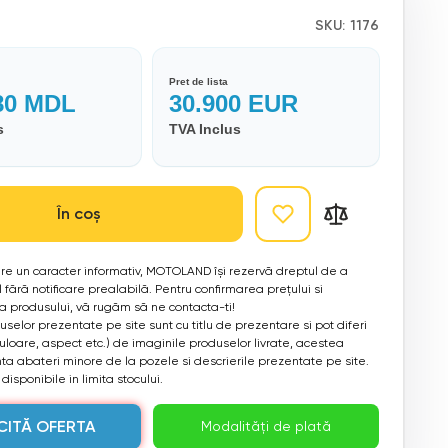
SKU:
1176
Pret de lista
80
MDL
30.900
EUR
s
TVA Inclus
În coș
 are un caracter informativ, MOTOLAND își rezervă dreptul de a
 fără notificare prealabilă. Pentru confirmarea prețului si
ea produsului, vă rugăm să ne contacta-ti!
selor prezentate pe site sunt cu titlu de prezentare si pot diferi
culoare, aspect etc.) de imaginile produselor livrate, acestea
a abateri minore de la pozele si descrierile prezentate pe site.
disponibile in limita stocului.
CITĂ OFERTA
Modalități de plată