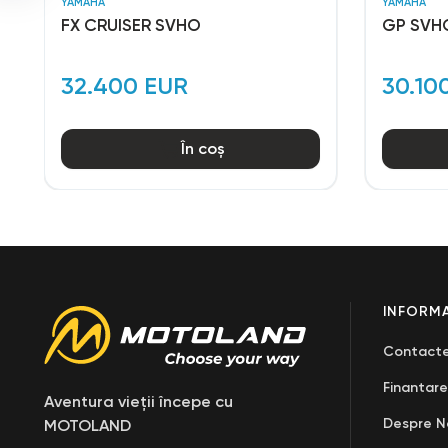
YAMAHA
YAMAHA
FX CRUISER SVHO
GP SVH
32.400 EUR
30.10
În coș
INFORMA
Contact
Finantare
Aventura vieții începe cu
Despre N
MOTOLAND