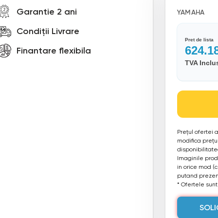
Garantie 2 ani
YAMAHA
Condiții Livrare
Pret de lista
624.1
Finantare flexibila
TVA Inclu
Prețul ofertei
modifica prețul
disponibilitat
Imaginile produ
in orice mod (
putand prezent
* Ofertele sunt 
SOLI