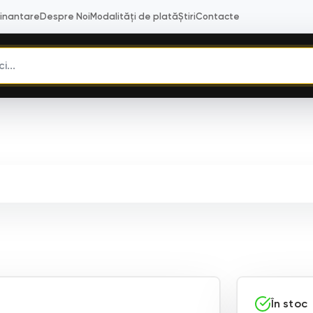
Finantare
Despre Noi
Modalități de plată
Știri
Contacte
În stoc