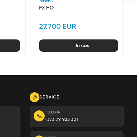
YAMAHA
FX HO
27.700 EUR
În coș
SERVICE
TELEFON
+373 79 923 301