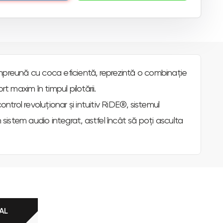
împreună cu coca eficientă, reprezintă o combinație
 maxim în timpul pilotării.
trol revoluționar și intuitiv RiDE®, sistemul
sistem audio integrat, astfel încât să poți asculta
AL