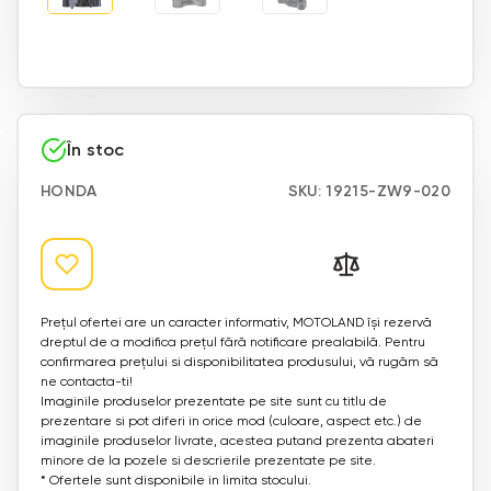
În stoc
HONDA
SKU:
19215-ZW9-020
Prețul ofertei are un caracter informativ, MOTOLAND își rezervă
dreptul de a modifica prețul fără notificare prealabilă. Pentru
confirmarea prețului si disponibilitatea produsului, vă rugăm să
ne contacta-ti!
Imaginile produselor prezentate pe site sunt cu titlu de
prezentare si pot diferi in orice mod (culoare, aspect etc.) de
imaginile produselor livrate, acestea putand prezenta abateri
minore de la pozele si descrierile prezentate pe site.
* Ofertele sunt disponibile in limita stocului.