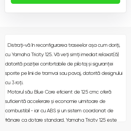
Distraţi-vă în reconfigurarea traseelor aşa cum doriţi,
cu Yamaha Tricity 125. Vă veţi simţi imediat relaxat(ă)
datorită poziţiei confortabile de pilotaj şi siguranţei
sporite pe linii de tramvai sau pavaj, datorită designului
cu 3 roţi.
Motorul său Blue Core eficient de 125 cmc oferă
suficientă accelerare şi economie uimitoare de
combustibil - iar cu ABS şi un sistem coordonat de
frânare ca dotare standard, Yamaha Tricity 125 este
cea mai uşoară şi mai plăcută metodă de deplasare în