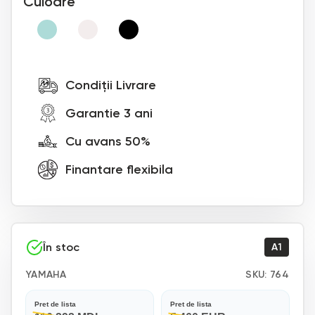
Culoare
Condiții Livrare
Garantie 3 ani
Cu avans 50%
Finantare flexibila
În stoc
A1
YAMAHA
SKU:
764
Pret de lista
Pret de lista