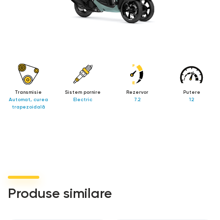
- EU4-compliant Blue Core 125cc liquid-cooled engine
- Discuri de frână faţă şi spate, prevăzute cu ABS
Transmisie
Sistem pornire
Rezervor
Putere
Automat, curea
Electric
7.2
12
trapezoidală
Produse similare