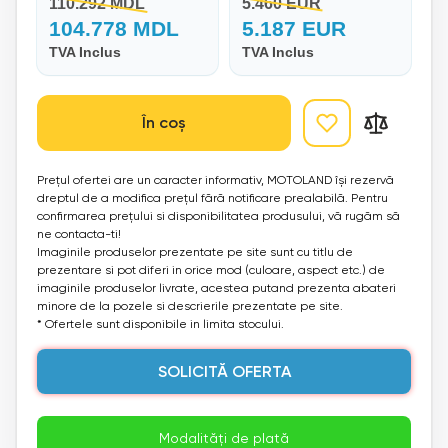
110.292 MDL
5.460 EUR
104.778 MDL
5.187 EUR
TVA Inclus
TVA Inclus
În coș
Prețul ofertei are un caracter informativ, MOTOLAND își rezervă
dreptul de a modifica prețul fără notificare prealabilă. Pentru
confirmarea prețului si disponibilitatea produsului, vă rugăm să
ne contacta-ti!
Imaginile produselor prezentate pe site sunt cu titlu de
prezentare si pot diferi in orice mod (culoare, aspect etc.) de
imaginile produselor livrate, acestea putand prezenta abateri
minore de la pozele si descrierile prezentate pe site.
* Ofertele sunt disponibile in limita stocului.
SOLICITĂ OFERTA
Modalități de plată