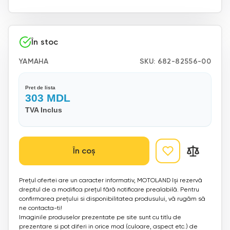
În stoc
YAMAHA
SKU:
682-82556-00
Pret de lista
303
MDL
TVA Inclus
În coș
Prețul ofertei are un caracter informativ, MOTOLAND își rezervă
dreptul de a modifica prețul fără notificare prealabilă. Pentru
confirmarea prețului si disponibilitatea produsului, vă rugăm să
ne contacta-ti!
Imaginile produselor prezentate pe site sunt cu titlu de
prezentare si pot diferi in orice mod (culoare, aspect etc.) de