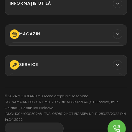
INFORMAȚIE UTILĂ
Contacte
Finantare
MAGAZIN
Despre Noi
Modalități de plată
TELEFON
+373 79 923 304
+373 79 923 306
SERVICE
+373 79 923 309
TELEFON
+373 79 923 301
E-MAIL
info@motoland.md
©
2024 MOTOLAND.MD Toate drepturile rezervate.
S.C. NAMAIAN DEG S.R.L.MD-2093, str. NEGRUZZI 40 ,S.Hulboaca, mun.
E-MAIL
Chisinau, Republica Moldova
service@motoland.md
ADRESA
IDNO: 1004600050248 | TVA: 0508719
NOTIFICAREA NR. P-28027/2022 DIN
Moldova or. Chisinau,
14.04.2022
str. Pietrăriei 3A
ADRESA