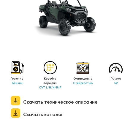
Горючие
Коробка
Охлаждение
Putere
Бензин
передач
С жидкостью
52
CVT L/H/N/R/P
Скачать техническое описание
Скачать каталог