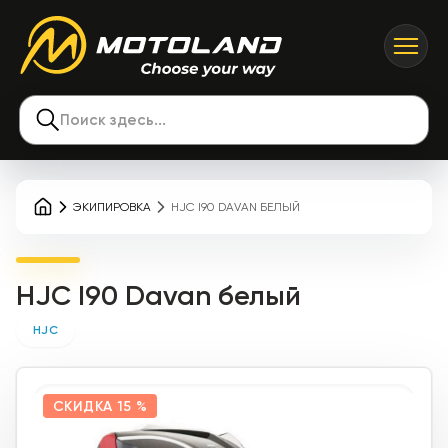
Поиск здесь...
ЭКИПИРОВКА
HJC I90 DAVAN БЕЛЫЙ
HJC I90 Davan белый
HJC
СКИДКА
15 %