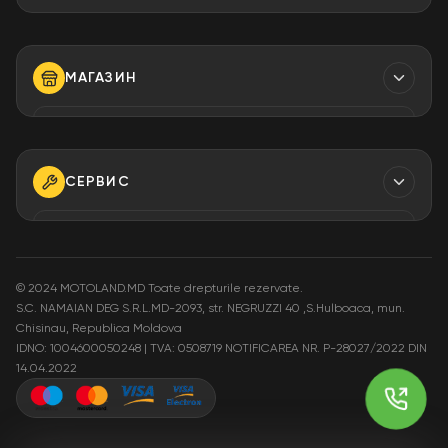
Контакты
МАГАЗИН
ТЕЛЕФОН
+373 79 923 304
+373 79 923 306
СЕРВИС
+373 79 923 309
ТЕЛЕФОН
+373 79 923 301
ЭЛ. АДРЕС
info@motoland.md
©
2024 MOTOLAND.MD Toate drepturile rezervate.
S.C. NAMAIAN DEG S.R.L.MD-2093, str. NEGRUZZI 40 ,S.Hulboaca, mun.
ЭЛ. АДРЕС
Chisinau, Republica Moldova
service@motoland.md
АДРЕС
IDNO: 1004600050248 | TVA: 0508719
NOTIFICAREA NR. P-28027/2022 DIN
Moldova or. Chisinau,
14.04.2022
str. Pietrăriei 3A
АДРЕС
Moldova or. Chisinau,
str. Pietrăriei 3A