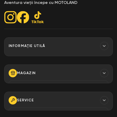
Aventura vieții începe cu MOTOLAND
INFORMAȚIE UTILĂ
Contacte
Finantare
MAGAZIN
Despre Noi
Modalități de plată
TELEFON
+373 79 923 304
+373 79 923 306
SERVICE
+373 79 923 309
TELEFON