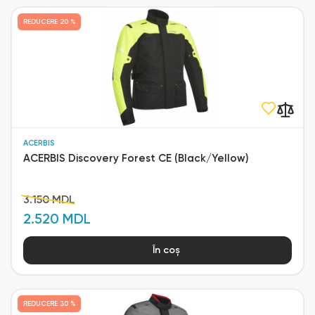
REDUCERE
20 %
ACERBIS
ACERBIS Discovery Forest CE (Black/Yellow)
3.150 MDL
2.520 MDL
În coș
REDUCERE
30 %