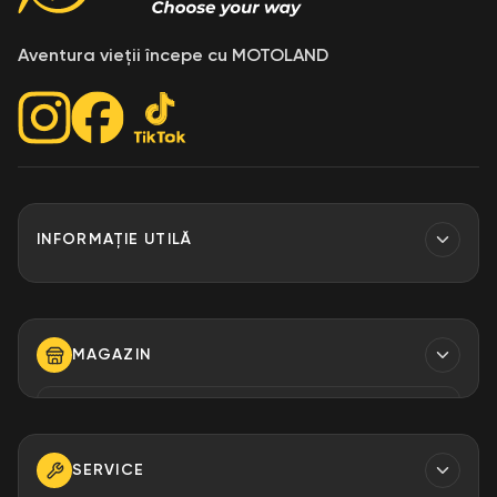
Aventura vieții începe cu MOTOLAND
INFORMAȚIE UTILĂ
Contacte
Finantare
MAGAZIN
Despre Noi
Modalități de plată
TELEFON
+373 79 923 304
+373 79 923 306
SERVICE
+373 79 923 309