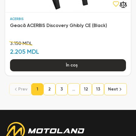
ACERBIS
Geacă ACERBIS Discovery Ghibly CE (Black)
3.150 MDL
2.205 MDL
În coș
Prev
1
2
3
...
12
13
Next