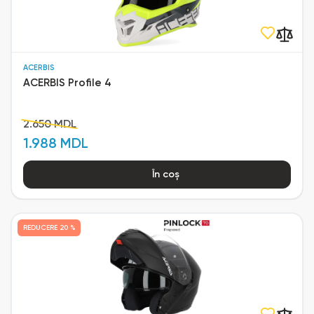
ACERBIS
ACERBIS Profile 4
2.650 MDL
1.988 MDL
În coș
REDUCERE
20 %