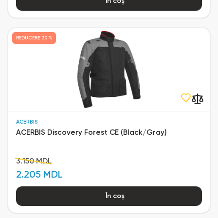
În coș
REDUCERE
30 %
ACERBIS
ACERBIS Discovery Forest CE (Black/Gray)
3.150 MDL
2.205 MDL
În coș