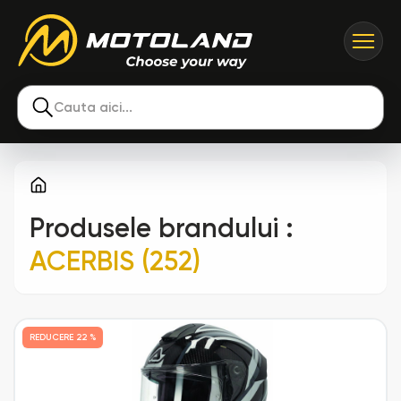
Cauta aici...
Produsele brandului
:
ACERBIS (252)
REDUCERE
22 %