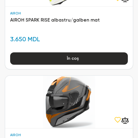
AIROH
AIROH SPARK RISE albastru/galben mat
3.650 MDL
În coș
AIROH