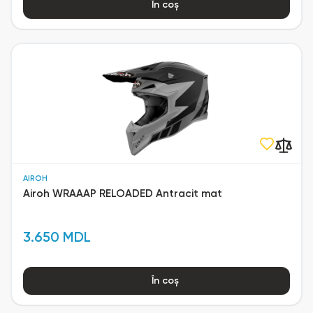
În coș
AIROH
Airoh WRAAAP RELOADED Antracit mat
3.650 MDL
În coș