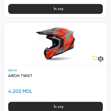
În coș
AIROH
AIROH TWIST
4.202 MDL
În coș