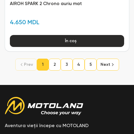
AIROH SPARK 2 Chrono auriu mat
4.650 MDL
În coș
Prev
1
2
3
4
5
Next
Aventura vieții începe cu MOTOLAND