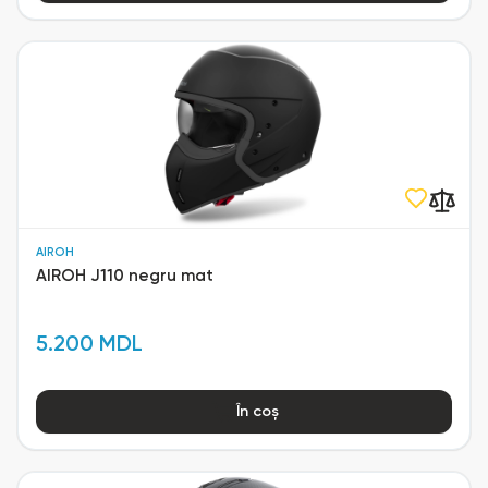
AIROH
AIROH J110 negru mat
5.200 MDL
În coș