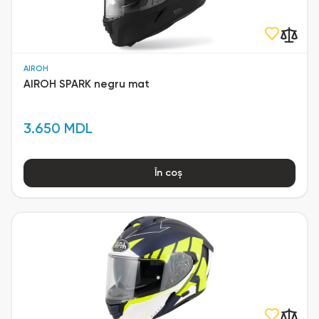
AIROH
AIROH SPARK negru mat
3.650 MDL
În coș