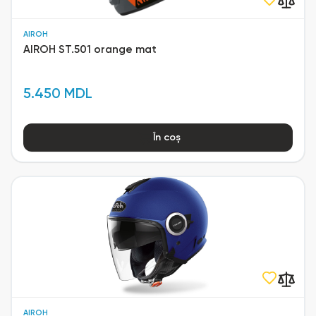
AIROH
AIROH ST.501 orange mat
5.450 MDL
În coș
AIROH