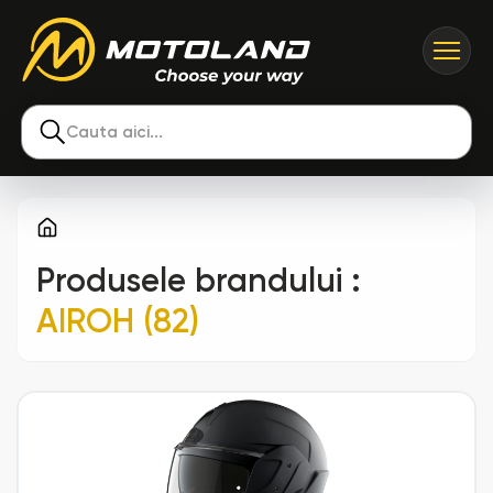
Cauta aici...
Produsele brandului
:
AIROH (82)