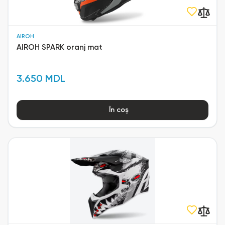
AIROH
AIROH SPARK oranj mat
3.650 MDL
În coș