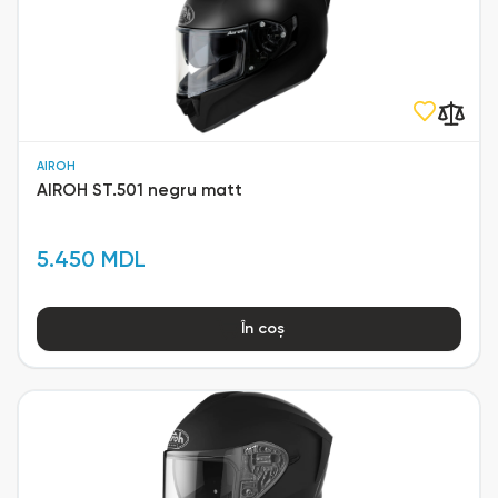
AIROH
AIROH ST.501 negru matt
5.450 MDL
În coș