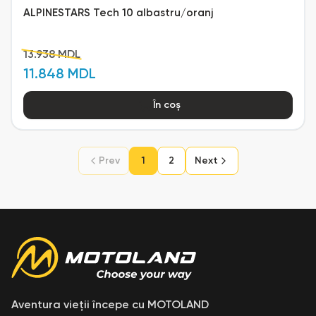
ALPINESTARS Tech 10 albastru/oranj
13.938 MDL
11.848 MDL
În coș
Prev
1
2
Next
Aventura vieții începe cu MOTOLAND