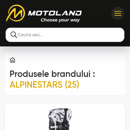
Cauta aici...
Produsele brandului
:
ALPINESTARS (25)