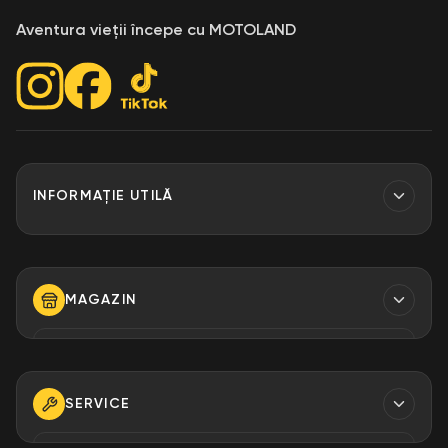
Aventura vieții începe cu MOTOLAND
INFORMAȚIE UTILĂ
Contacte
Finantare
MAGAZIN
Despre Noi
Modalități de plată
TELEFON
+373 79 923 304
+373 79 923 306
SERVICE
+373 79 923 309