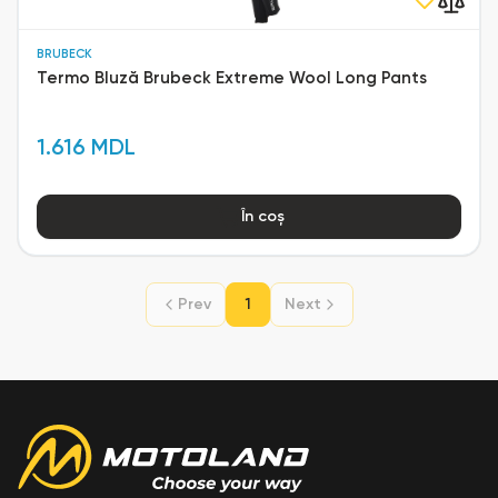
BRUBECK
Termo Bluză Brubeck Extreme Wool Long Pants
1.616 MDL
În coș
Prev
1
Next