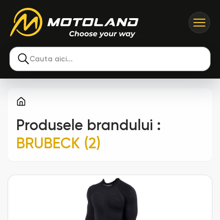
Cauta aici...
Produsele brandului
:
BRUBECK (2)