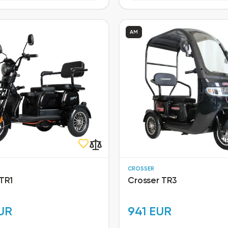
AM
CROSSER
TR1
Crosser TR3
UR
941 EUR