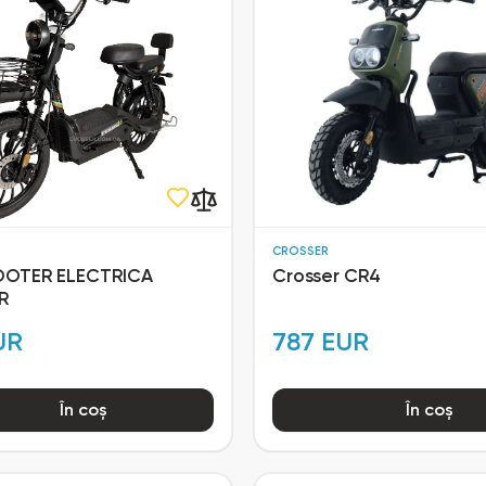
CROSSER
OOTER ELECTRICA
Crosser CR4
R
UR
787 EUR
În coș
În coș