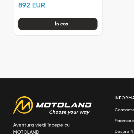
892 EUR
În coș
INFORMA
Contact
Finantare
Aventura vieții începe cu
Despre N
MOTOLAND