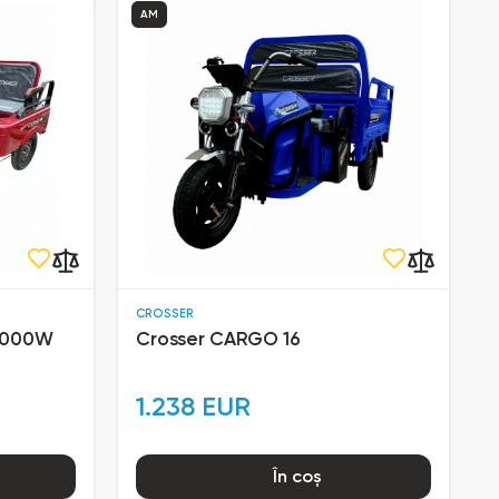
AM
CROSSER
 2000W
Crosser CARGO 16
1.238 EUR
În coș