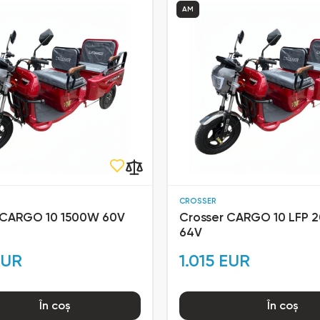
AM
CROSSER
 CARGO 10 1500W 60V
Crosser CARGO 10 LFP
64V
EUR
1.015 EUR
În coș
În coș