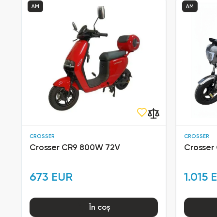
AM
AM
CROSSER
CROSSER
Crosser CR9 800W 72V
Crosser
673 EUR
1.015 
În coș