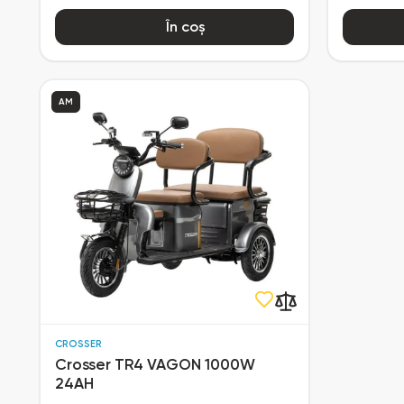
În coș
AM
CROSSER
Crosser TR4 VAGON 1000W
24AH