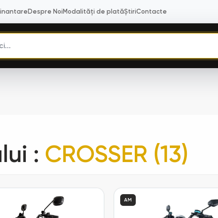
Finantare
Despre Noi
Modalități de plată
Știri
Contacte
lui
:
CROSSER (13)
AM