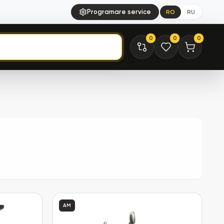
Programare service
RO
RU
0
0
0
AM