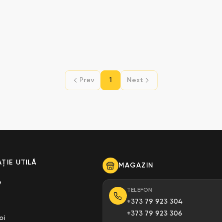
Prev
1
Next
ȚIE UTILĂ
MAGAZIN
e
TELEFON
+373 79 923 304
+373 79 923 306
oi