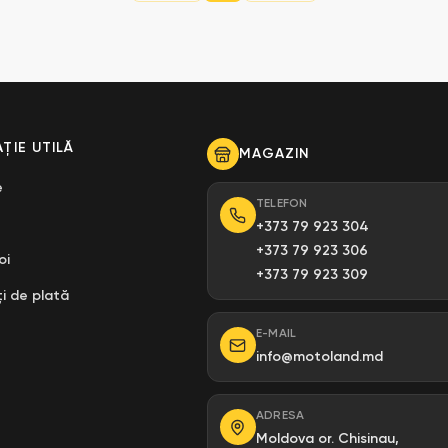
ȚIE UTILĂ
MAGAZIN
e
TELEFON
+373 79 923 304
+373 79 923 306
oi
+373 79 923 309
i de plată
E-MAIL
info@motoland.md
ADRESA
Moldova or. Chisinau,