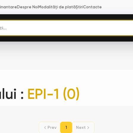
Finantare
Despre Noi
Modalități de plată
Știri
Contacte
lui
:
EPI-1 (0)
Prev
1
Next