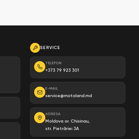
SERVICE
TELEFON
+373 79 923 301
E-MAIL
service@motoland.md
ADRESA
Moldova or. Chisinau,
str. Pietrăriei 3A