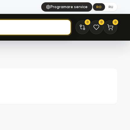
Programare service
RO
RU
0
0
0