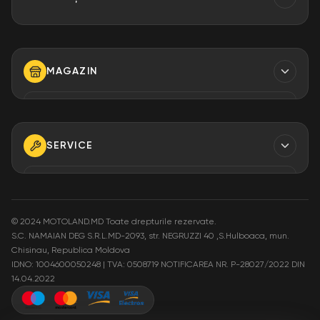
Contacte
Finantare
MAGAZIN
Despre Noi
Modalități de plată
TELEFON
+373 79 923 304
+373 79 923 306
SERVICE
+373 79 923 309
TELEFON
+373 79 923 301
E-MAIL
info@motoland.md
©
2024 MOTOLAND.MD Toate drepturile rezervate.
S.C. NAMAIAN DEG S.R.L.MD-2093, str. NEGRUZZI 40 ,S.Hulboaca, mun.
E-MAIL
Chisinau, Republica Moldova
service@motoland.md
ADRESA
IDNO: 1004600050248 | TVA: 0508719
NOTIFICAREA NR. P-28027/2022 DIN
Moldova or. Chisinau,
14.04.2022
str. Pietrăriei 3A
ADRESA
Moldova or. Chisinau,