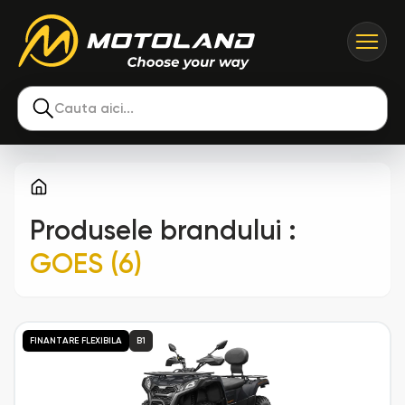
Cauta aici...
Produsele brandului
:
GOES (6)
FINANTARE FLEXIBILA
B1