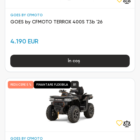
GOES BY CFMOTO
GOES by CFMOTO TERROX 400S T3b '26
4.190 EUR
În coș
REDUCERE
5 %
FINANTARE FLEXIBILA
B1
GOES BY CFMOTO