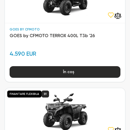
GOES BY CFMOTO
GOES by CFMOTO TERROX 400L T3b '26
4.590 EUR
În coș
FINANTARE FLEXIBILA
B1