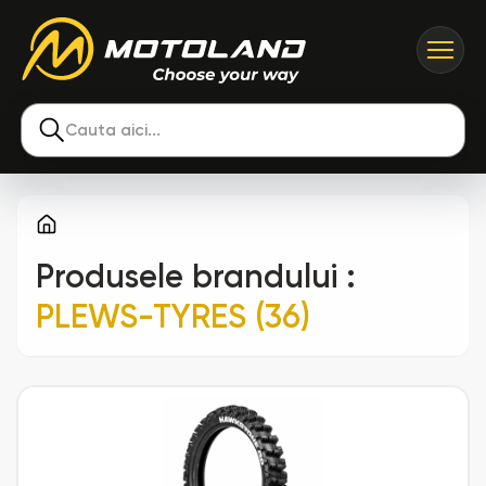
Cauta aici...
Produsele brandului
:
PLEWS-TYRES (36)