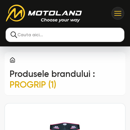
Cauta aici...
Produsele brandului
:
PROGRIP (1)