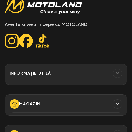
Aventura vieții începe cu MOTOLAND
INFORMAȚIE UTILĂ
Contacte
Finantare
MAGAZIN
Despre Noi
Modalități de plată
TELEFON
+373 79 923 304