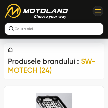
Cauta aici...
Produsele brandului
:
SW-
MOTECH (24)