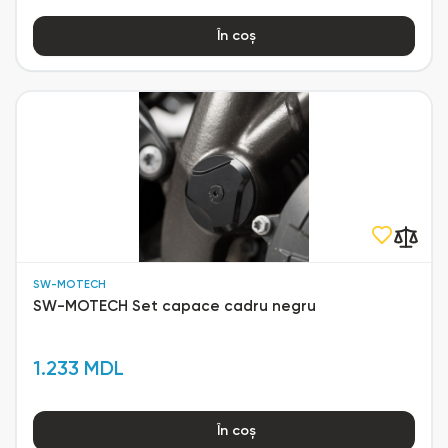
În coș
SW-MOTECH
SW-MOTECH Set capace cadru negru
1.233 MDL
În coș