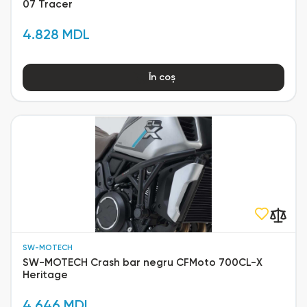
07 Tracer
4.828 MDL
În coș
SW-MOTECH
SW-MOTECH Crash bar negru CFMoto 700CL-X
Heritage
4.646 MDL