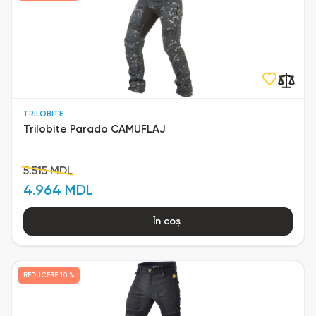
TRILOBITE
Trilobite Parado CAMUFLAJ
5.515 MDL
4.964 MDL
În coș
REDUCERE
10 %