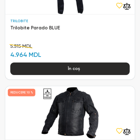
TRILOBITE
Trilobite Parado BLUE
5.515 MDL
4.964 MDL
În coș
REDUCERE
10 %