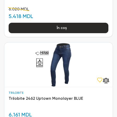
6.020 MDL
5.418 MDL
În coș
TRILOBITE
Trilobite 2462 Uptown Monolayer BLUE
6.161 MDL