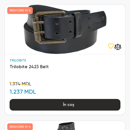
REDUCERE
10 %
TRILOBITE
Trilobite 2423 Belt
1.374 MDL
1.237 MDL
În coș
REDUCERE
10 %