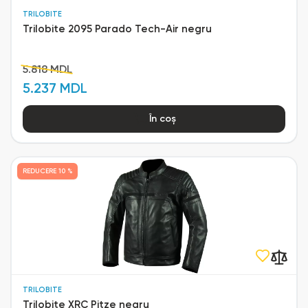
TRILOBITE
Trilobite 2095 Parado Tech-Air negru
5.818 MDL
5.237 MDL
În coș
REDUCERE
10 %
TRILOBITE
Trilobite XRC Pitze negru