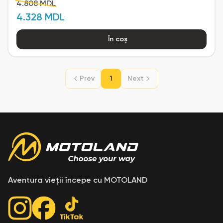
4.808 MDL
4.328 MDL
În coș
Prev
1
Next
Aventura vieții începe cu MOTOLAND