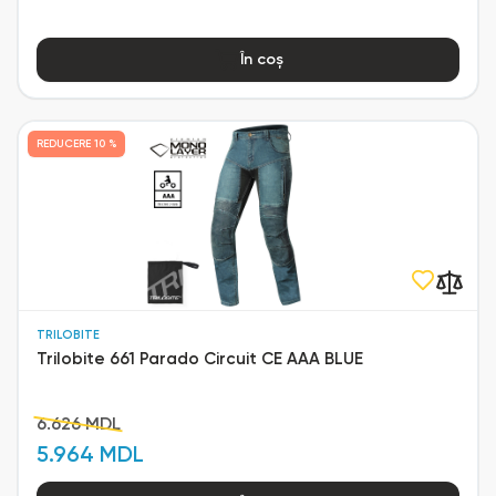
În coș
REDUCERE
10 %
TRILOBITE
Trilobite 661 Parado Circuit CE AAA BLUE
6.626 MDL
5.964 MDL