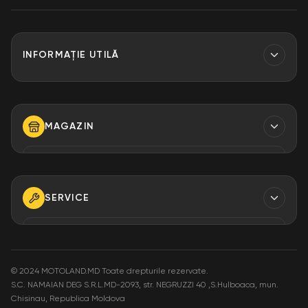
INFORMAȚIE UTILĂ
Contacte
Finantare
MAGAZIN
Despre Noi
Modalități de plată
TELEFON
+373 79 923 304
+373 79 923 306
SERVICE
+373 79 923 309
TELEFON
+373 79 923 301
E-MAIL
info@motoland.md
©
2024 MOTOLAND.MD Toate drepturile rezervate.
S.C. NAMAIAN DEG S.R.L.MD-2093, str. NEGRUZZI 40 ,S.Hulboaca, mun.
E-MAIL
Chisinau, Republica Moldova
service@motoland.md
ADRESA