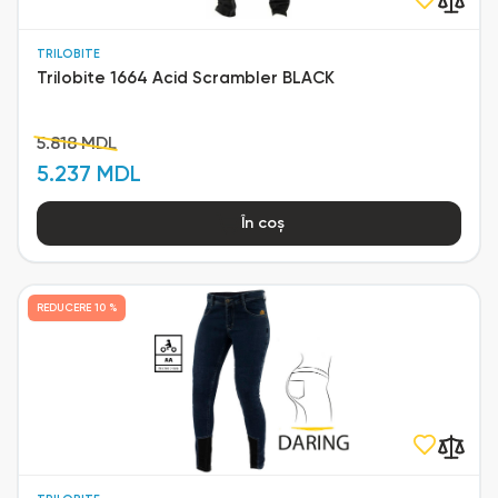
TRILOBITE
Trilobite 1664 Acid Scrambler BLACK
5.818 MDL
5.237 MDL
În coș
REDUCERE
10 %