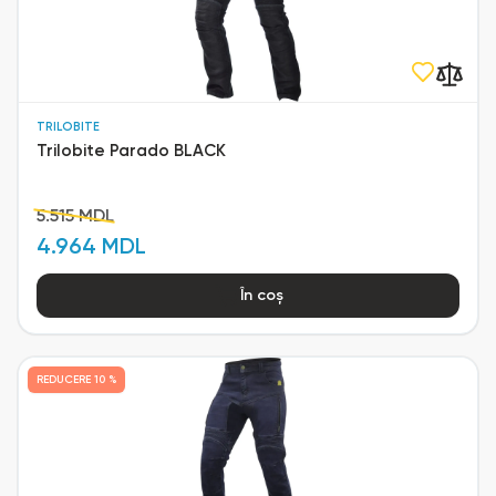
TRILOBITE
Trilobite Parado BLACK
5.515 MDL
4.964 MDL
În coș
REDUCERE
10 %