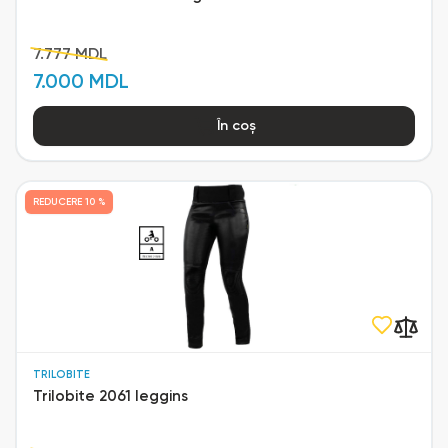
7.777 MDL
7.000 MDL
În coș
REDUCERE
10 %
TRILOBITE
Trilobite 2061 leggins