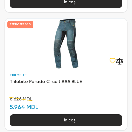
În coș
REDUCERE
10 %
TRILOBITE
Trilobite Parado Circuit AAA BLUE
6.626 MDL
5.964 MDL
În coș