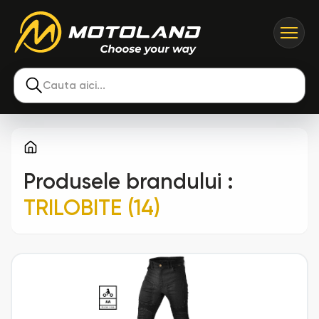
Cauta aici...
Produsele brandului
:
TRILOBITE (14)