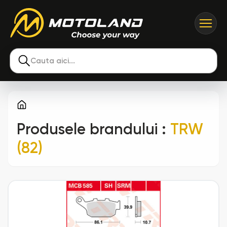
Cauta aici...
Produsele brandului
:
TRW
(82)