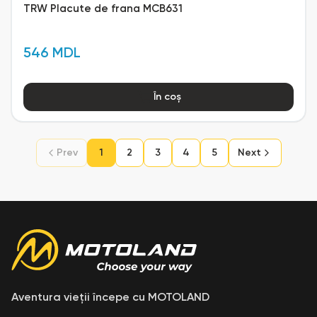
TRW Placute de frana MCB631
546 MDL
În coș
Prev
1
2
3
4
5
Next
Aventura vieții începe cu MOTOLAND