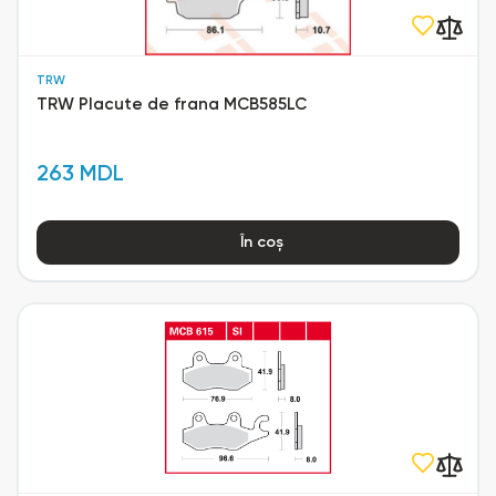
TRW
TRW Placute de frana MCB585LC
263 MDL
În coș