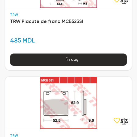
TRW
TRW Placute de frana MCB523SI
485 MDL
În coș
TRW