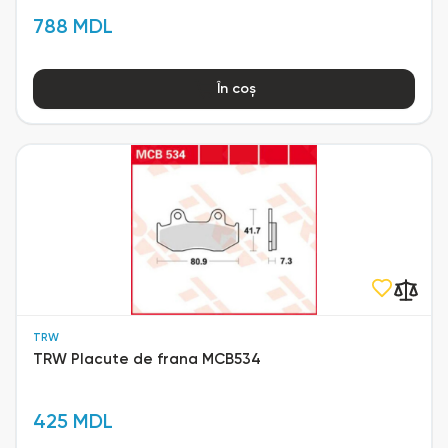
788 MDL
În coș
TRW
TRW Placute de frana MCB534
425 MDL