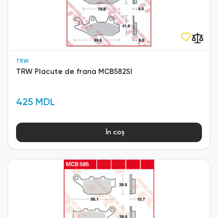
TRW
TRW Placute de frana MCB582SI
425 MDL
În coș