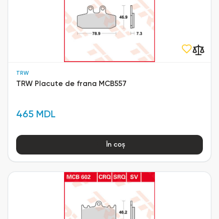
TRW
TRW Placute de frana MCB557
465 MDL
În coș