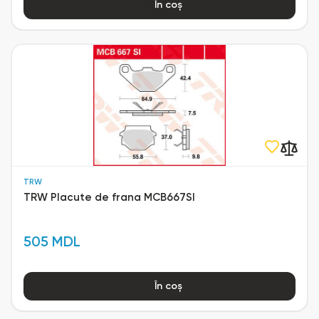
În coș
TRW
TRW Placute de frana MCB667SI
505 MDL
În coș