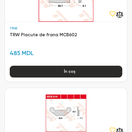
TRW
TRW Placute de frana MCB602
485 MDL
În coș