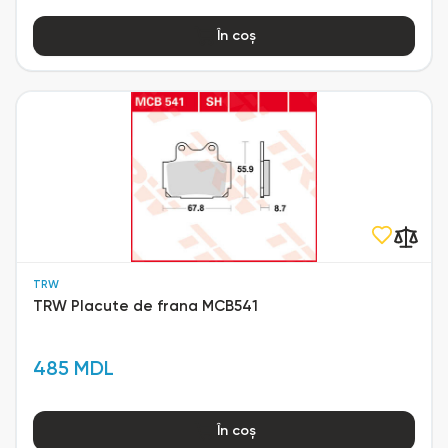
În coș
TRW
TRW Placute de frana MCB541
485 MDL
În coș