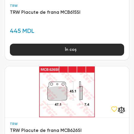
TRW
TRW Placute de frana MCB615SI
445 MDL
În coș
TRW
TRW Placute de frana MCB626SI