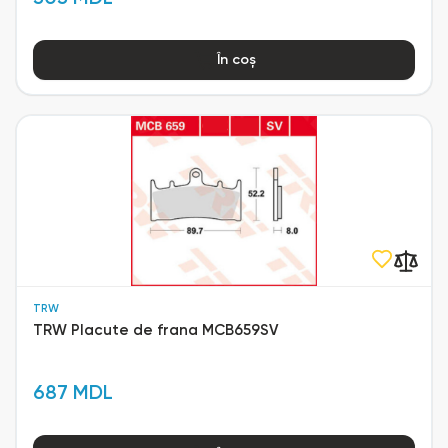
În coș
TRW
TRW Placute de frana MCB659SV
687 MDL