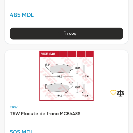
485 MDL
În coș
TRW
TRW Placute de frana MCB648SI
505 MDL