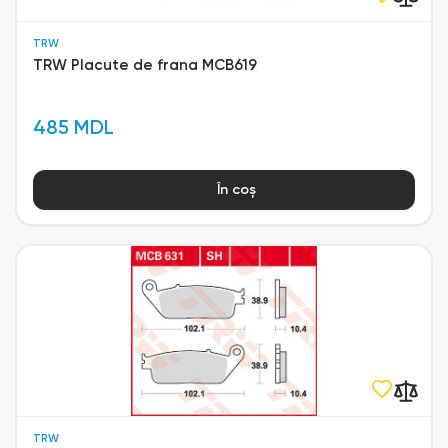
TRW
TRW Placute de frana MCB619
485 MDL
În coș
TRW