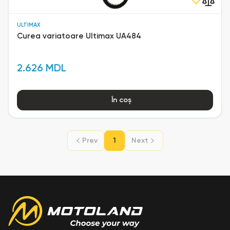
ULTIMAX
Curea variatoare Ultimax UA484
2.626 MDL
În coș
Prev
1
Next