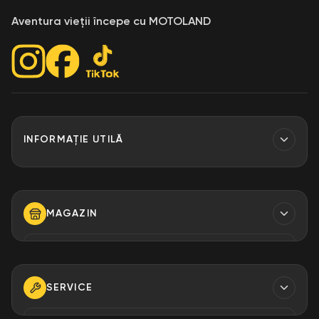
Aventura vieții începe cu MOTOLAND
INFORMAȚIE UTILĂ
Contacte
Finantare
MAGAZIN
Despre Noi
Modalități de plată
TELEFON
+373 79 923 304
+373 79 923 306
SERVICE
+373 79 923 309