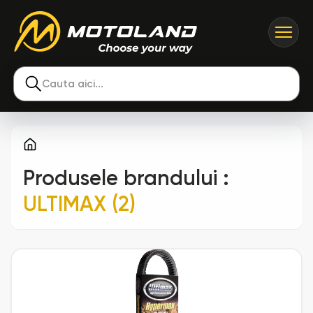
Cauta aici...
Produsele brandului
:
ULTIMAX (2)