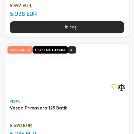
5.597 EUR
5.038 EUR
În coș
REDUCERE
8 %
FINANTARE FLEXIBILA
A1
VESPA
Vespa Primavera 125 Batik
5.690 EUR
5.235 EUR