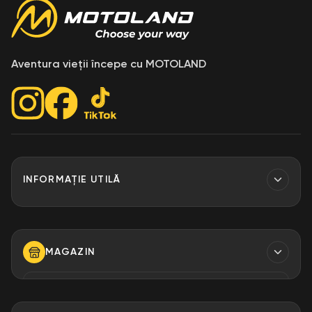
Aventura vieții începe cu MOTOLAND
INFORMAȚIE UTILĂ
Contacte
Finantare
MAGAZIN
Despre Noi
Modalități de plată
TELEFON
+373 79 923 304