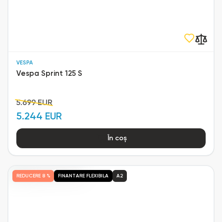
VESPA
Vespa Sprint 125 S
5.699 EUR
5.244 EUR
În coș
REDUCERE
8 %
FINANTARE FLEXIBILA
A2