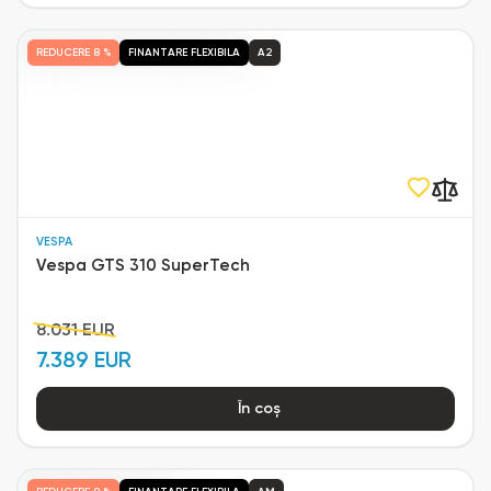
REDUCERE
8 %
FINANTARE FLEXIBILA
A2
VESPA
Vespa GTS 310 SuperTech
8.031 EUR
7.389 EUR
În coș