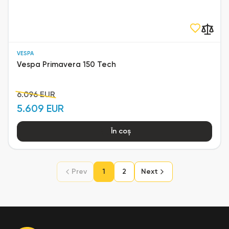
VESPA
Vespa Primavera 150 Tech
6.096 EUR
5.609 EUR
În coș
Prev
1
2
Next