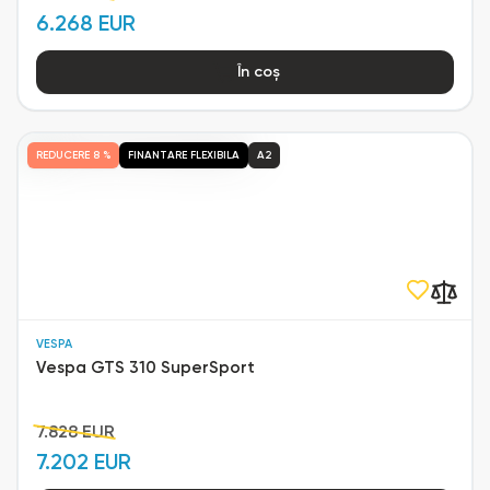
6.268 EUR
În coș
REDUCERE
8 %
FINANTARE FLEXIBILA
A2
VESPA
Vespa GTS 310 SuperSport
7.828 EUR
7.202 EUR