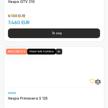
Vespa GTV 310
8.108 EUR
7.460 EUR
În coș
REDUCERE
10 %
FINANTARE FLEXIBILA
A1
VESPA
Vespa Primavera S 125