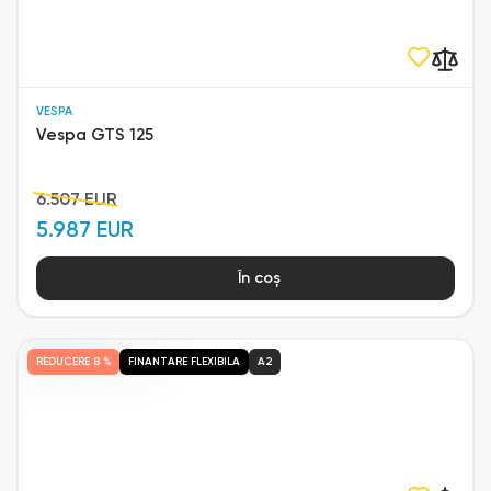
VESPA
Vespa GTS 125
6.507 EUR
5.987 EUR
În coș
REDUCERE
8 %
FINANTARE FLEXIBILA
A2