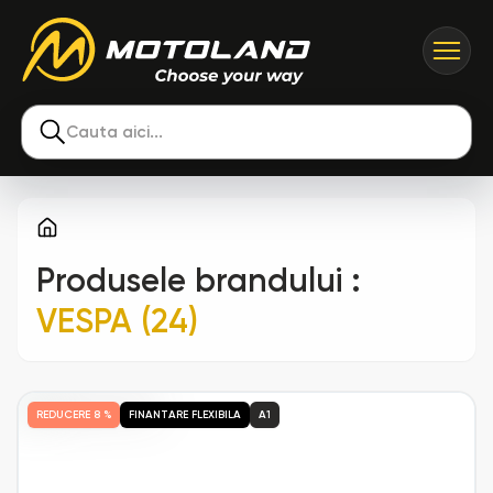
Cauta aici...
Produsele brandului
:
VESPA (24)
REDUCERE
8 %
FINANTARE FLEXIBILA
A1