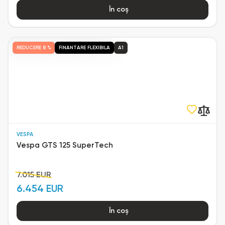
În coș
REDUCERE
8 %
FINANTARE FLEXIBILA
A1
VESPA
Vespa GTS 125 SuperTech
7.015 EUR
6.454 EUR
În coș