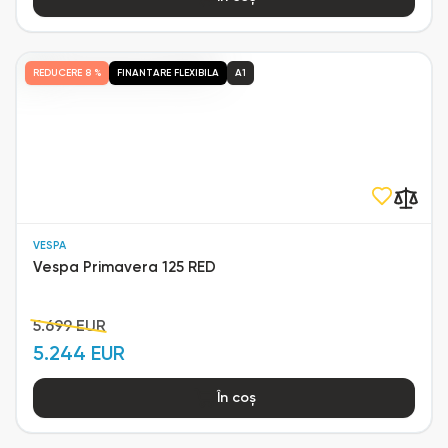
REDUCERE
8 %
FINANTARE FLEXIBILA
A1
VESPA
Vespa Primavera 125 RED
5.699 EUR
5.244 EUR
În coș