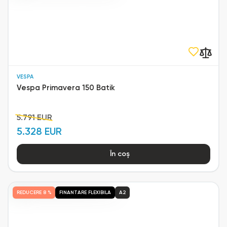
VESPA
Vespa Primavera 150 Batik
5.791 EUR
5.328 EUR
În coș
REDUCERE
8 %
FINANTARE FLEXIBILA
A2