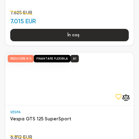
7.625 EUR
7.015 EUR
În coș
REDUCERE
8 %
FINANTARE FLEXIBILA
A1
VESPA
Vespa GTS 125 SuperSport
6.812 EUR