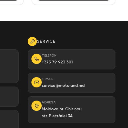
SERVICE
TELEFON
+373 79 923 301
E-MAIL
service@motoland.md
ADRESA
Moldova or. Chisinau,
str. Pietrăriei 3A