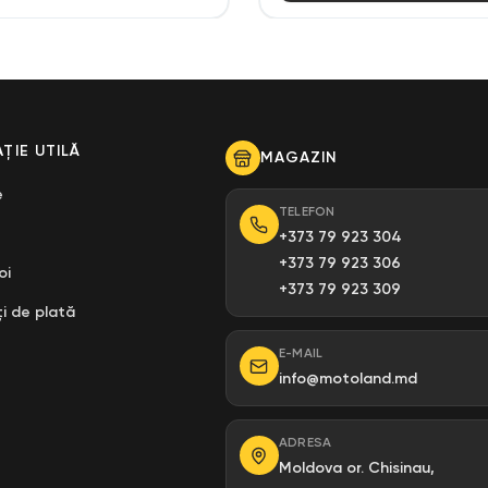
ȚIE UTILĂ
MAGAZIN
e
TELEFON
+373 79 923 304
+373 79 923 306
oi
+373 79 923 309
i de plată
E-MAIL
info@motoland.md
ADRESA
Moldova or. Chisinau,