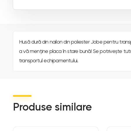
Husă dură din nailon din poliester Jobe pentru tran
a vă menține placa în stare bună! Se potrivește tu
transportul echipamentului.
Produse similare