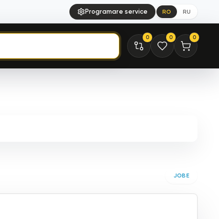
Programare service
RO
RU
0
0
0
JOBE