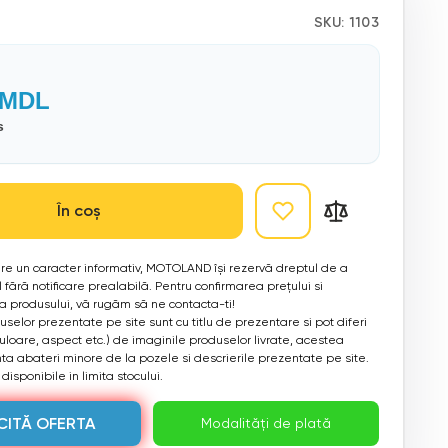
SKU:
1103
MDL
s
În coș
 are un caracter informativ, MOTOLAND își rezervă dreptul de a
 fără notificare prealabilă. Pentru confirmarea prețului si
ea produsului, vă rugăm să ne contacta-ti!
selor prezentate pe site sunt cu titlu de prezentare si pot diferi
culoare, aspect etc.) de imaginile produselor livrate, acestea
a abateri minore de la pozele si descrierile prezentate pe site.
disponibile in limita stocului.
CITĂ OFERTA
Modalități de plată