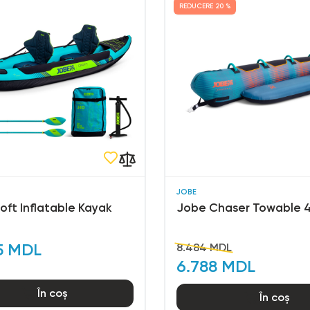
REDUCERE
20 %
JOBE
oft Inflatable Kayak
Jobe Chaser Towable 
5 MDL
8.484 MDL
6.788 MDL
În coș
În coș