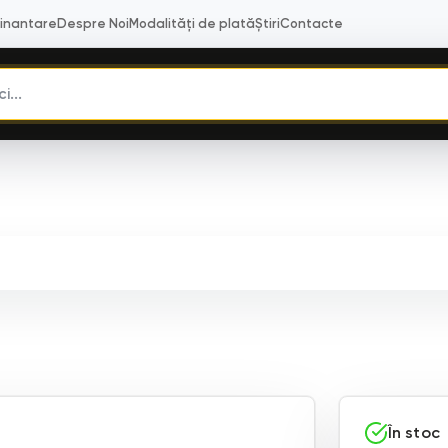
Finantare
Despre Noi
Modalități de plată
Știri
Contacte
În stoc