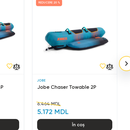
REDUCERE
20 %
JOBE
4P
Jobe Chaser Towable 2P
6.464 MDL
5.172 MDL
În coș