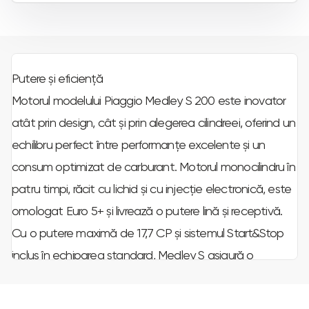
Putere și eficiență
Motorul modelului Piaggio Medley S 200 este inovator
atât prin design, cât și prin alegerea cilindreei, oferind un
echilibru perfect între performanțe excelente și un
consum optimizat de carburant. Motorul monocilindru în
patru timpi, răcit cu lichid și cu injecție electronică, este
omologat Euro 5+ și livrează o putere lină și receptivă.
Cu o putere maximă de 17,7 CP și sistemul Start&Stop
inclus în echiparea standard, Medley S asigură o
experiență optimă de condus în orice situație. Roțile de
16” pe față și 14” pe spate oferă stabilitate și confort pe