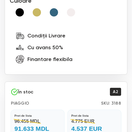
Culoare
Condiții Livrare
Cu avans 50%
Finantare flexibila
În stoc
A2
PIAGGIO
SKU:
3188
Pret de lista
Pret de lista
96.455 MDL
4.775 EUR
91.633 MDL
4.537 EUR