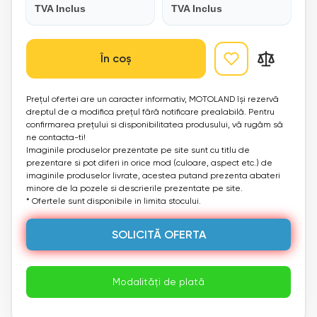
TVA Inclus
TVA Inclus
În coș
Prețul ofertei are un caracter informativ, MOTOLAND își rezervă
dreptul de a modifica prețul fără notificare prealabilă. Pentru
confirmarea prețului si disponibilitatea produsului, vă rugăm să
ne contacta-ti!
Imaginile produselor prezentate pe site sunt cu titlu de
prezentare si pot diferi in orice mod (culoare, aspect etc.) de
imaginile produselor livrate, acestea putand prezenta abateri
minore de la pozele si descrierile prezentate pe site.
* Ofertele sunt disponibile in limita stocului.
SOLICITĂ OFERTA
Modalități de plată