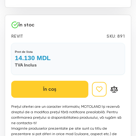
În stoc
REVIT
SKU:
891
Pret de lista
14.130
MDL
TVA Inclus
În coș
Prețul ofertei are un caracter informativ, MOTOLAND își rezervă
dreptul de a modifica prețul fără notificare prealabilă. Pentru
confirmarea prețului si disponibilitatea produsului, vă rugăm să
ne contacta-ti!
Imaginile produselor prezentate pe site sunt cu titlu de
prezentare si pot diferi in orice mod (culoare, aspect etc.) de