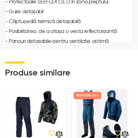
- Protectoare SEEFLEX CE L1 în zona pieptului
- Guler detașabil
- Căptușeală termică detașabilă
- Posibilitatea de a atașa o vesta reflectorizantă
- Panouri detașabile pentru ventilație optimă
- Multe ajustări
- Buzunar interior rezistent la apa
- Buzunare pe piept și un buzunar mare spate
Produse similare
REDUCERE
20 %