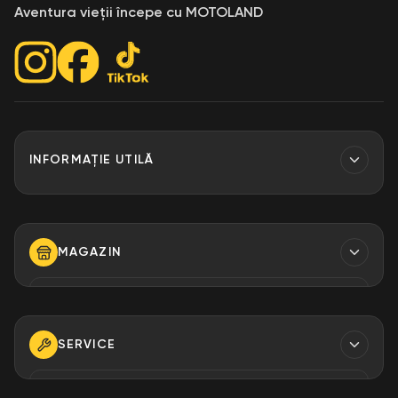
Aventura vieții începe cu MOTOLAND
INFORMAȚIE UTILĂ
Contacte
Finantare
MAGAZIN
Despre Noi
Modalități de plată
TELEFON
+373 79 923 304
+373 79 923 306
SERVICE
+373 79 923 309
TELEFON