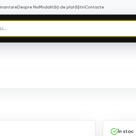
Finantare
Despre Noi
Modalități de plată
Știri
Contacte
În stoc