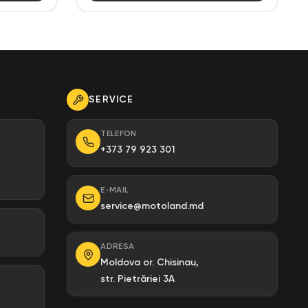
SERVICE
TELEFON
+373 79 923 301
E-MAIL
service@motoland.md
ADRESA
Moldova or. Chisinau,
str. Pietrăriei 3A