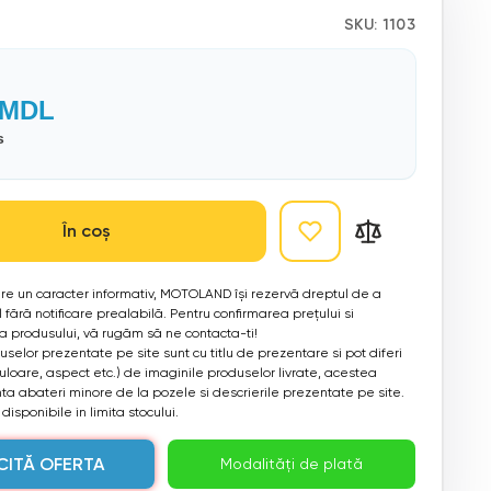
SKU:
1103
MDL
s
În coș
 are un caracter informativ, MOTOLAND își rezervă dreptul de a
 fără notificare prealabilă. Pentru confirmarea prețului si
ea produsului, vă rugăm să ne contacta-ti!
selor prezentate pe site sunt cu titlu de prezentare si pot diferi
culoare, aspect etc.) de imaginile produselor livrate, acestea
a abateri minore de la pozele si descrierile prezentate pe site.
disponibile in limita stocului.
CITĂ OFERTA
Modalități de plată