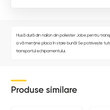
Husă dură din nailon din poliester Jobe pentru tran
a vă menține placa în stare bună! Se potrivește tu
transportul echipamentului.
Produse similare