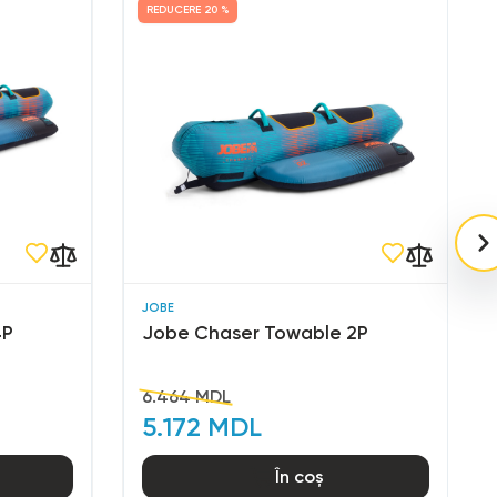
REDUCERE
20 %
JOBE
4P
Jobe Chaser Towable 2P
6.464 MDL
5.172 MDL
În coș