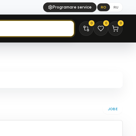
Programare service
RO
RU
0
0
0
JOBE