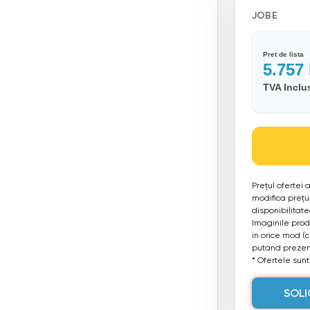
JOBE
Pret de lista
5.757
TVA Inclu
Prețul ofertei
modifica prețul
disponibilitat
Imaginile produ
in orice mod (
putand prezent
* Ofertele sunt 
SOLI