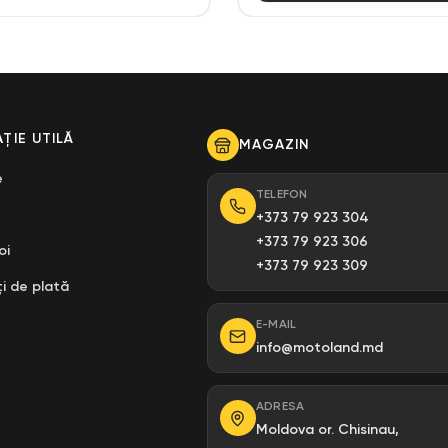
ȚIE UTILĂ
MAGAZIN
e
TELEFON
+373 79 923 304
+373 79 923 306
oi
+373 79 923 309
i de plată
E-MAIL
info@motoland.md
ADRESA
Moldova or. Chisinau,