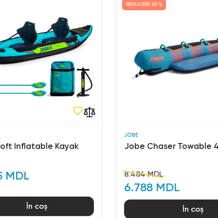
REDUCERE
20 %
JOBE
oft Inflatable Kayak
Jobe Chaser Towable 
5 MDL
8.484 MDL
6.788 MDL
În coș
În coș