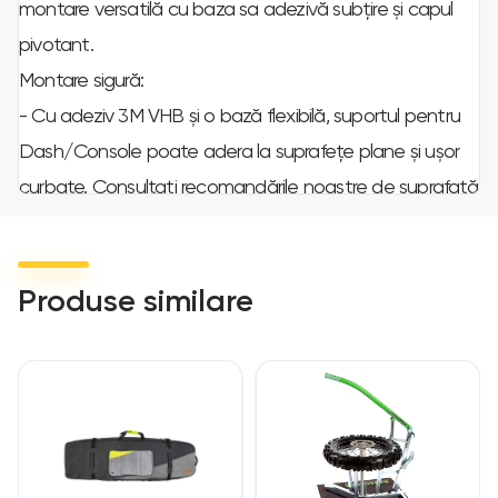
montare versatilă cu baza sa adezivă subțire și capul
pivotant.
Montare sigură:
- Cu adeziv 3M VHB și o bază flexibilă, suportul pentru
Dash/Console poate adera la suprafețe plane și ușor
curbate. Consultați recomandările noastre de suprafață
pentru mai multe informații pentru a alege suprafața
corectă și unghiul de montare.
Unghi de vizualizare reglabil:
Produse similare
- Rotul cu un singur pivot permite articularea capului la
180º în axa Z și o rotație de 360º în jurul bazei. Montarea
telefonului în poziția optimă de vizualizare este simplă.
Design elegant:
- Baza cu profil subțire și feroneria neagră se vor integra