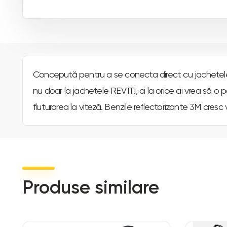
Concepută pentru a se conecta direct cu jachetele de
nu doar la jachetele REV'IT!, ci la orice ai vrea să o 
fluturarea la viteză. Benzile reflectorizante 3M cresc
Produse similare