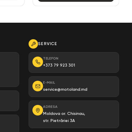
SERVICE
TELEFON
+373 79 923 301
E-MAIL
service@motoland.md
ADRESA
Moldova or. Chisinau,
str. Pietrăriei 3A