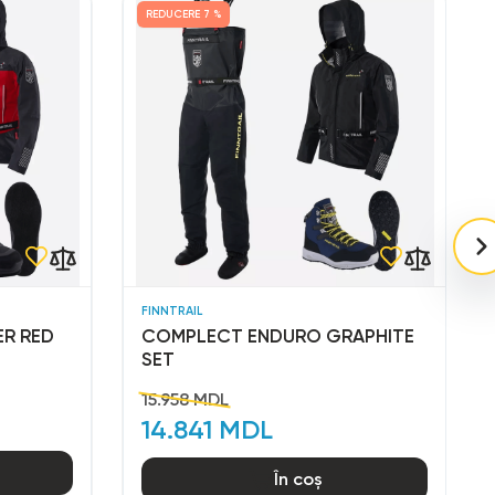
REDUCERE
7 %
FINNTRAIL
R RED
COMPLECT ENDURO GRAPHITE
SET
15.958 MDL
14.841 MDL
În coș