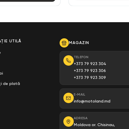
ȚIE UTILĂ
MAGAZIN
e
TELEFON
+373 79 923 304
+373 79 923 306
oi
+373 79 923 309
i de plată
E-MAIL
info@motoland.md
ADRESA
Moldova or. Chisinau,