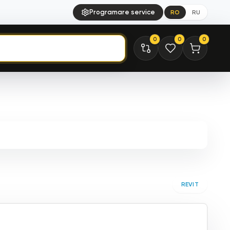
Programare service
RO
RU
0
0
0
REVIT