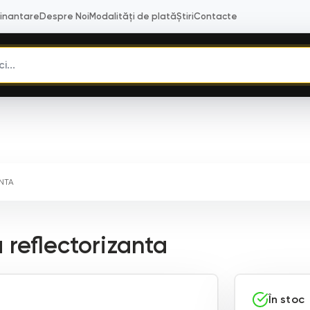
Finantare
Despre Noi
Modalități de plată
Știri
Contacte
ANTA
reflectorizanta
În stoc