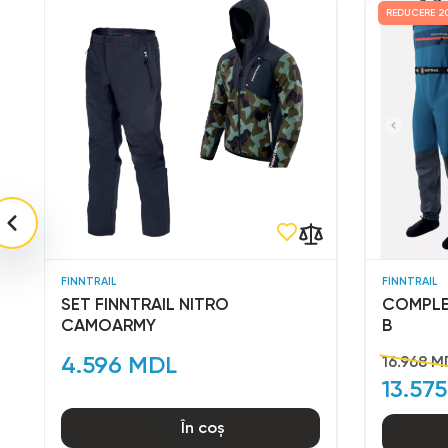
REDUCERE
2
FINNTRAIL
FINNTRAIL
SET FINNTRAIL NITRO
COMPLE
CAMOARMY
B
4.596 MDL
16.968 M
13.57
În coș