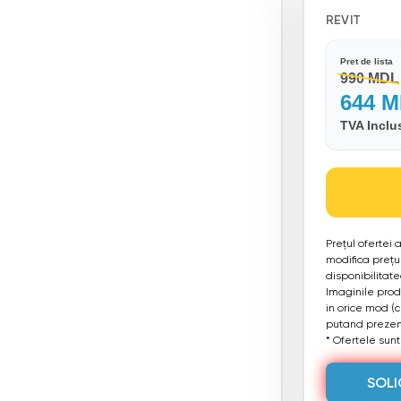
REVIT
Pret de lista
990 MDL
644 
TVA Inclu
Prețul ofertei
modifica prețul
disponibilitat
Imaginile produ
in orice mod (
putand prezent
* Ofertele sunt 
SOLI