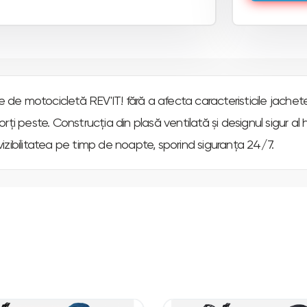
 motocicletă REV'IT! fără a afecta caracteristicile jachetei
porți peste. Construcția din plasă ventilată și designul sigur al 
 vizibilitatea pe timp de noapte, sporind siguranța 24/7.