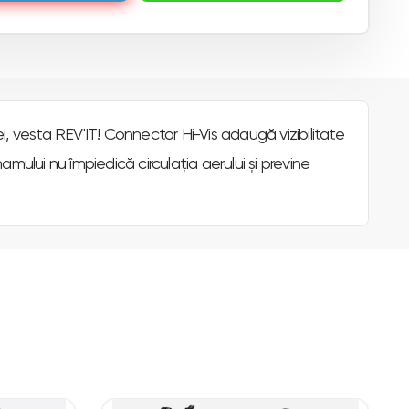
, vesta REV'IT! Connector Hi-Vis adaugă vizibilitate
hamului nu împiedică circulația aerului și previne