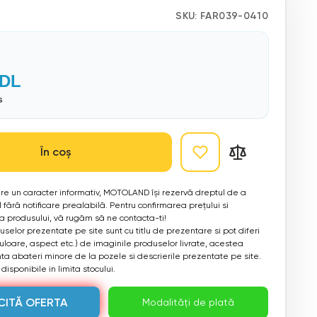
SKU:
FAR039-0410
MDL
s
În coș
 are un caracter informativ, MOTOLAND își rezervă dreptul de a
 fără notificare prealabilă. Pentru confirmarea prețului si
ea produsului, vă rugăm să ne contacta-ti!
selor prezentate pe site sunt cu titlu de prezentare si pot diferi
culoare, aspect etc.) de imaginile produselor livrate, acestea
a abateri minore de la pozele si descrierile prezentate pe site.
disponibile in limita stocului.
CITĂ OFERTA
Modalități de plată