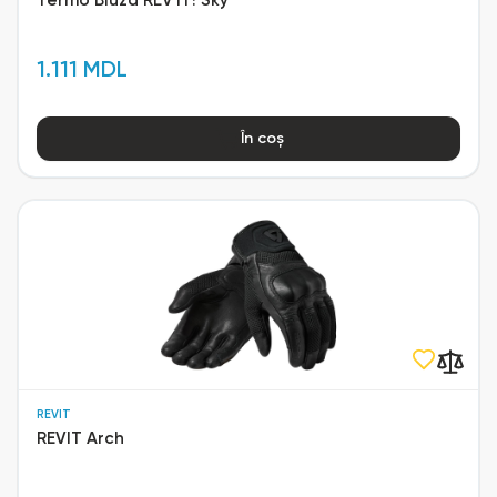
Termo Bluză REV'IT! Sky
1.111 MDL
În coș
REVIT
REVIT Arch