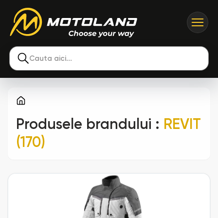
Cauta aici...
Produsele brandului
:
REVIT
(170)