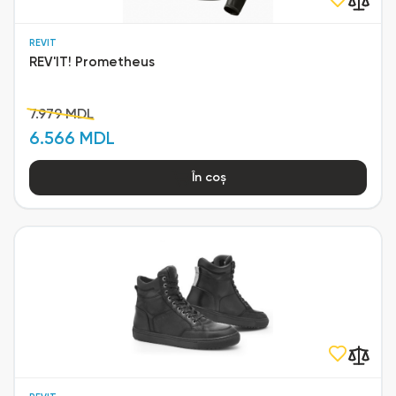
REVIT
REV'IT! Prometheus
7.979 MDL
6.566 MDL
În coș