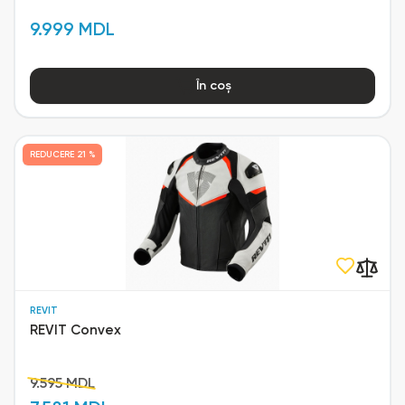
9.999 MDL
În coș
REDUCERE
21 %
REVIT
REVIT Convex
9.595 MDL