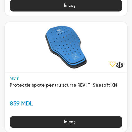
În coș
REVIT
Protecție spate pentru scurte REV'IT! Seesoft KN
859 MDL
În coș