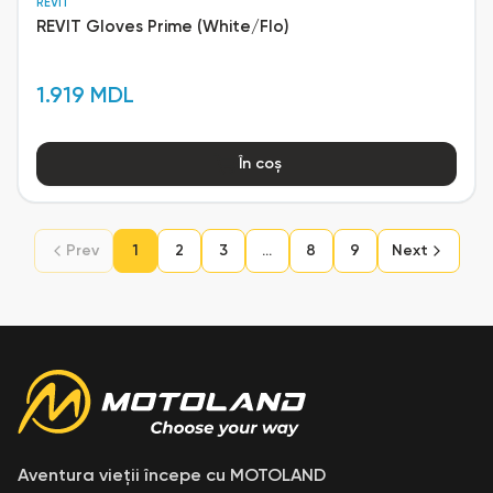
REVIT
REVIT Gloves Prime (White/Flo)
1.919 MDL
În coș
Prev
1
2
3
...
8
9
Next
Aventura vieții începe cu MOTOLAND