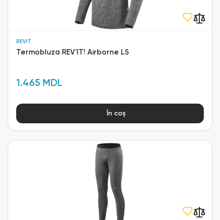
REVIT
Termobluza REV'IT! Airborne LS
1.465 MDL
În coș