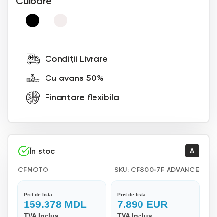
Culoare
Condiții Livrare
Cu avans 50%
Finantare flexibila
În stoc
A
CFMOTO
SKU:
CF800-7F ADVANCE
Pret de lista
Pret de lista
159.378
MDL
7.890
EUR
TVA Inclus
TVA Inclus