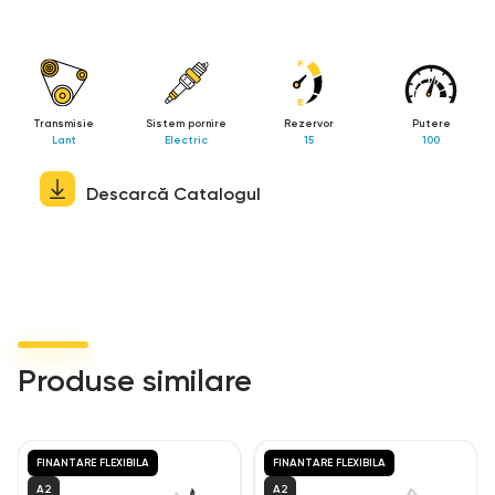
radiale cu 4 pistoane. Greutate 186 kg.
Transmisie
Sistem pornire
Rezervor
Putere
Lant
Electric
15
100
Descarcă Catalogul
Produse similare
FINANTARE FLEXIBILA
FINANTARE FLEXIBILA
A2
A2