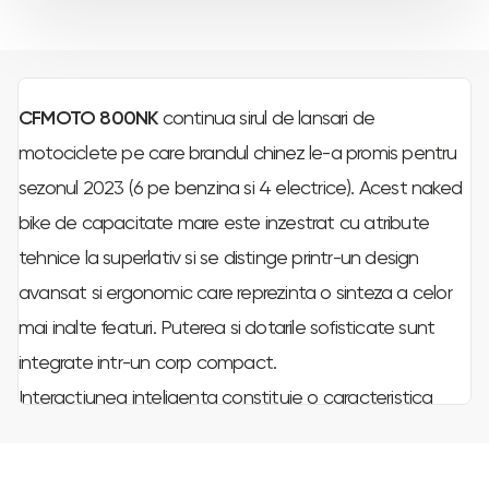
CFMOTO 800NK
continua sirul de lansari de
motociclete pe care brandul chinez le-a promis pentru
sezonul 2023 (6 pe benzina si 4 electrice). Acest naked
bike de capacitate mare este inzestrat cu atribute
tehnice la superlativ si se distinge printr-un design
avansat si ergonomic care reprezinta o sinteza a celor
mai inalte featuri. Puterea si dotarile sofisticate sunt
integrate intr-un corp compact.
Interactiunea inteligenta constituie o caracteristica
cheie a lui 800NK. Aplicatia CFMOTO Ride permite
accesarea usoara a numeroase functii (inspectie si