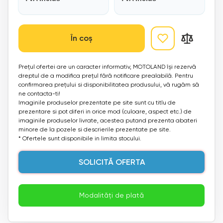
În coș
Prețul ofertei are un caracter informativ, MOTOLAND își rezervă
dreptul de a modifica prețul fără notificare prealabilă. Pentru
confirmarea prețului si disponibilitatea produsului, vă rugăm să
ne contacta-ti!
Imaginile produselor prezentate pe site sunt cu titlu de
prezentare si pot diferi in orice mod (culoare, aspect etc.) de
imaginile produselor livrate, acestea putand prezenta abateri
minore de la pozele si descrierile prezentate pe site.
* Ofertele sunt disponibile in limita stocului.
SOLICITĂ OFERTA
Modalități de plată