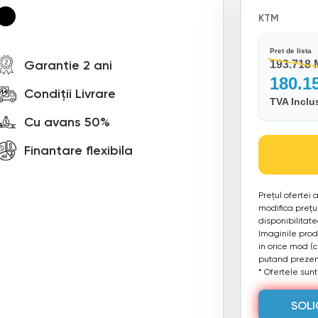
KTM
Pret de lista
Garantie 2 ani
193.718
180.1
Condiții Livrare
TVA Inclu
Cu avans 50%
Finantare flexibila
Prețul ofertei
modifica prețul
disponibilitat
Imaginile produ
in orice mod (
putand prezent
* Ofertele sunt 
SOLI