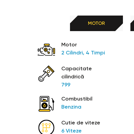
drumurile de strada.
MOTOR
Caracteristici tehnice:
motor 2 cilindri, 4 timpi, parallel twin, racit cu lichid, 
Motor
pornire electrica
2 Cilindri, 4 Timpi
cutie 6 viteze
ambreiaj PASC
Capacitate
emisii CO2 108 g/km
cilindrică
rezervor 14 L
799
frana fata 2 discuri 300mm, etriere cu 4 pistoane
Combustibil
frana spate 1 disc 240mm, etrier flotant cu 1 piston
Benzina
suspensie fata WP APEX 43, cursa 140 mm
garda la sol 186 mm
Cutie de viteze
6 Viteze
design cadru crom-molibden-otel; cadrul utilizeaza