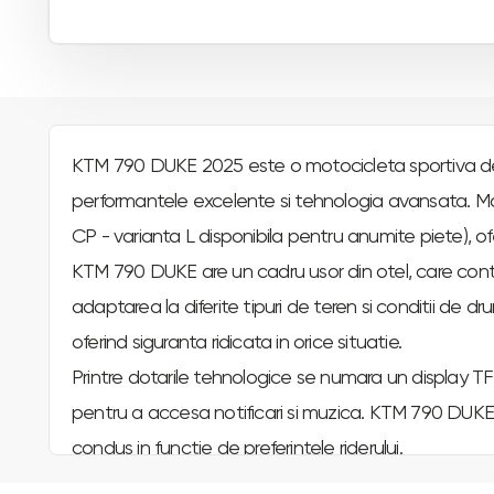
KTM 790 DUKE 2025 este o motocicleta sportiva de s
performantele excelente si tehnologia avansata. Moto
CP - varianta L disponibila pentru anumite piete), of
KTM 790 DUKE are un cadru usor din otel, care contrib
adaptarea la diferite tipuri de teren si conditii de
oferind siguranta ridicata in orice situatie.
Printre dotarile tehnologice se numara un display TFT 
pentru a accesa notificari si muzica. KTM 790 DUKE
condus in functie de preferintele riderului.
In ansamblu, KTM 790 DUKE 2025 este o motocicleta 