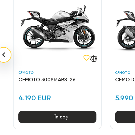
CFMOTO
CFMOTO
CFMOTO 300SR ABS '26
CFMOTO
4.190 EUR
5.990
În coș