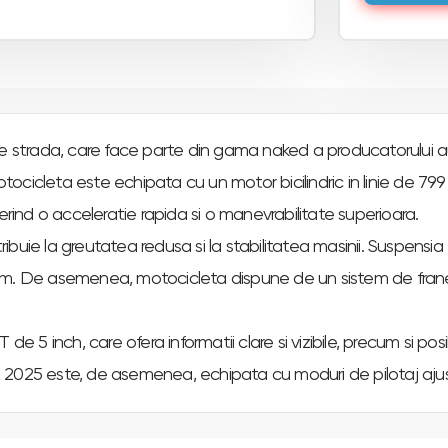
trada, care face parte din gama naked a producatorului aus
cicleta este echipata cu un motor bicilindric in linie de 799
erind o acceleratie rapida si o manevrabilitate superioara.
uie la greutatea redusa si la stabilitatea masinii. Suspensia 
 drum. De asemenea, motocicleta dispune de un sistem de frane 
de 5 inch, care ofera informatii clare si vizibile, precum si po
 2025 este, de asemenea, echipata cu moduri de pilotaj ajust
dinamica si plina de putere, ideala pentru cei care cauta 