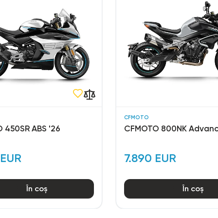
CFMOTO
 450SR ABS '26
CFMOTO 800NK Advanc
 EUR
7.890 EUR
În coș
În coș