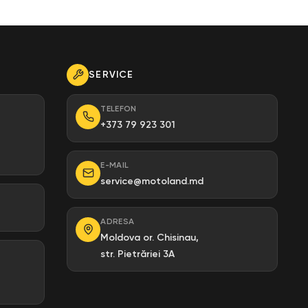
SERVICE
TELEFON
+373 79 923 301
E-MAIL
service@motoland.md
ADRESA
Moldova or. Chisinau,
str. Pietrăriei 3A