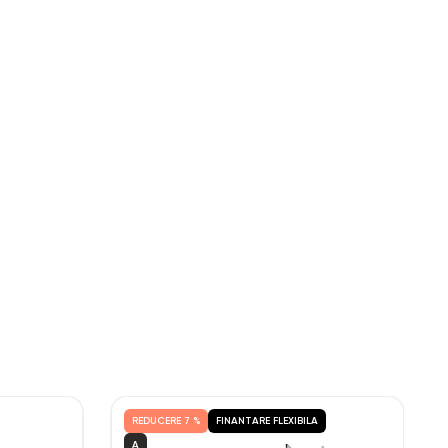
REDUCERE
7 %
FINANTARE FLEXIBILA
A