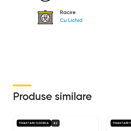
suspensie spate monoamortizor WP APEX, cursa 
Racire
jante aluminiu
Cu Lichid
dimensiuni anvelope fata/spate: 120/70; 180/55
roti 3.50 x 17"; 5.50 x 17"
design subcadru: aluminiu
sa 825 mm
optional, sa mai joasa KTM PowerParts 805 mm
scarite pentru picioare.
Produse similare
FINANTARE FLEXIBILA
A2
FINANTARE F