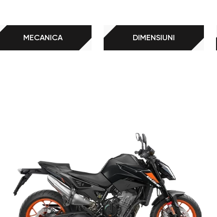
MECANICA
DIMENSIUNI
799 cm³, EFI
 motorul ca element stresat