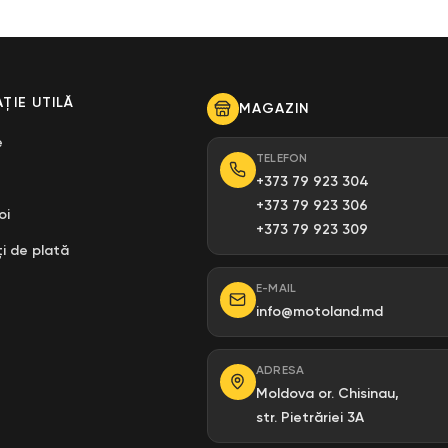
ȚIE UTILĂ
MAGAZIN
e
TELEFON
+373 79 923 304
+373 79 923 306
oi
+373 79 923 309
i de plată
E-MAIL
info@motoland.md
ADRESA
Moldova or. Chisinau,
str. Pietrăriei 3A