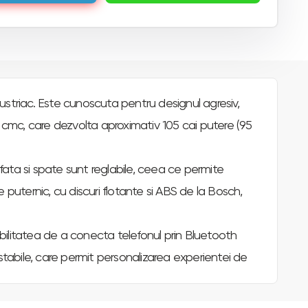
triac. Este cunoscuta pentru designul agresiv,
 cmc, care dezvolta aproximativ 105 cai putere (95
fata si spate sunt reglabile, ceea ce permite
puternic, cu discuri flotante si ABS de la Bosch,
sibilitatea de a conecta telefonul prin Bluetooth
abile, care permit personalizarea experientei de
o experienta intensa si o performanta de top pe