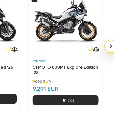
CFMOTO
ed '26
CFMOTO 800MT Explore Edition
'25
9.990 EUR
9.291 EUR
În coș