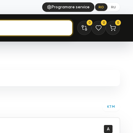
Programare service
RO
RU
0
0
0
KTM
A