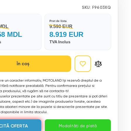
SKU:
F9603XQ
Pret de lista
 MDL
9.590 EUR
58 MDL
8.919 EUR
s
TVA Inclus
În coș
 are un caracter informativ, MOTOLAND își rezervă dreptul de a
 fără notificare prealabilă. Pentru confirmarea prețului si
ea produsului, vă rugăm să ne contacta-ti!
selor prezentate pe site sunt cu titlu de prezentare si pot diferi
culoare, aspect etc.) de imaginile produselor livrate, acestea
a abateri minore de la pozele si descrierile prezentate pe site.
disponibile in limita stocului.
CITĂ OFERTA
Modalități de plată