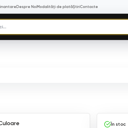
Finantare
Despre Noi
Modalități de plată
Știri
Contacte
Culoare
În stoc