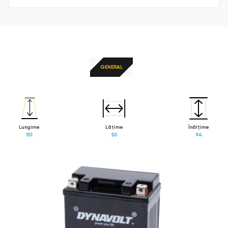
GENERAL
Lungime
Lăţime
Înălţime
151
50
94