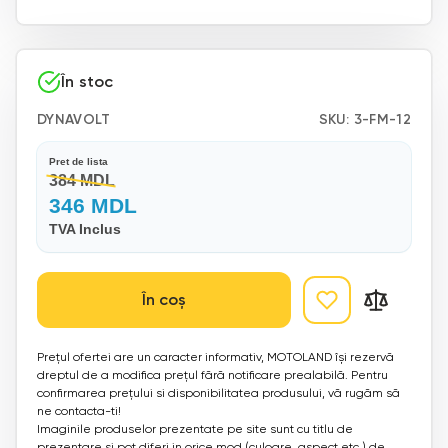
În stoc
DYNAVOLT
SKU:
3-FM-12
Pret de lista
384 MDL
346 MDL
TVA Inclus
În coș
Prețul ofertei are un caracter informativ, MOTOLAND își rezervă
dreptul de a modifica prețul fără notificare prealabilă. Pentru
confirmarea prețului si disponibilitatea produsului, vă rugăm să
ne contacta-ti!
Imaginile produselor prezentate pe site sunt cu titlu de
prezentare si pot diferi in orice mod (culoare, aspect etc.) de