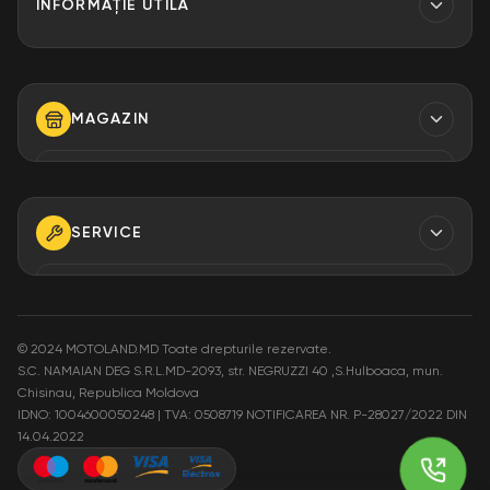
INFORMAȚIE UTILĂ
Contacte
Finantare
MAGAZIN
Despre Noi
Modalități de plată
TELEFON
+373 79 923 304
+373 79 923 306
SERVICE
+373 79 923 309
TELEFON
+373 79 923 301
E-MAIL
info@motoland.md
©
2024 MOTOLAND.MD Toate drepturile rezervate.
S.C. NAMAIAN DEG S.R.L.MD-2093, str. NEGRUZZI 40 ,S.Hulboaca, mun.
E-MAIL
Chisinau, Republica Moldova
service@motoland.md
ADRESA
IDNO: 1004600050248 | TVA: 0508719
NOTIFICAREA NR. P-28027/2022 DIN
Moldova or. Chisinau,
14.04.2022
str. Pietrăriei 3A
ADRESA