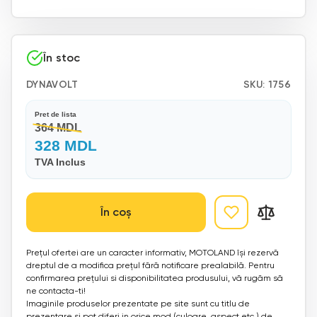
În stoc
DYNAVOLT
SKU:
1756
Pret de lista
364 MDL
328 MDL
TVA Inclus
În coș
Prețul ofertei are un caracter informativ, MOTOLAND își rezervă
dreptul de a modifica prețul fără notificare prealabilă. Pentru
confirmarea prețului si disponibilitatea produsului, vă rugăm să
ne contacta-ti!
Imaginile produselor prezentate pe site sunt cu titlu de
prezentare si pot diferi in orice mod (culoare, aspect etc.) de