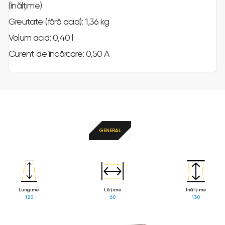
(înălțime)
Greutate (fără acid): 1,36 kg
Volum acid: 0,40 l
Curent de încărcare: 0,50 A
GENERAL
Lungime
Lăţime
Înălţime
120
60
130