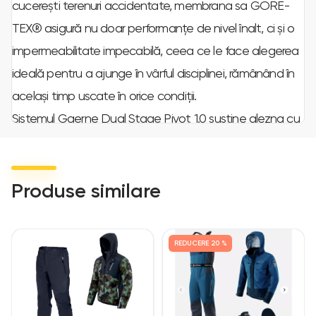
cucerești terenuri accidentate, membrana sa GORE-
TEX® asigură nu doar performanțe de nivel înalt, ci și o
impermeabilitate impecabilă, ceea ce le face alegerea
ideală pentru a ajunge în vârful disciplinei, rămânând în
același timp uscate în orice condiții.
Sistemul Gaerne Dual Stage Pivot 1.0 susține glezna cu
două întrerupătoare de limită, restricționând eficient
hiperextensia, hiperflexia și mișcările laterale. Rafinările în
geometria mișcării permit ghetelor să imite mai bine
Produse similare
mișcările gleznei, îmbunătățind ergonomia fără a
sacrifica caracteristicile de protecție.
REDUCERE
20 %
Griile de ventilație din apropierea plăcii frontale și
canalele 3D asigură un flux de aer optim, evacuarea
umidității și disiparea căldurii, menținând picioarele