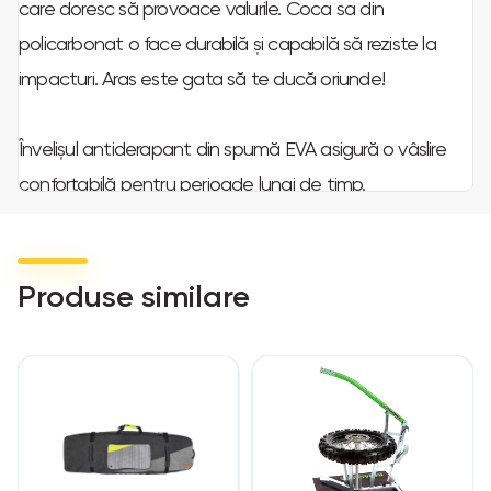
care doresc să provoace valurile. Coca sa din
policarbonat o face durabilă și capabilă să reziste la
impacturi. Aras este gata să te ducă oriunde!
Învelișul antiderapant din spumă EVA asigură o vâslire
confortabilă pentru perioade lungi de timp.
Mâner de transport convenabil
Protecție pentru șină pentru a preveni zgârieturile
Produse similare
Dop automat de ventilație
Armură din policarbonat pentru protecție la impact
Greutate recomandată a utilizatorului: până la 100 kg
Lungime: 2,60 m
Lățime: 77,2 cm