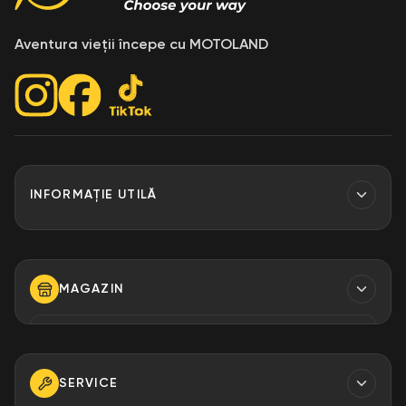
Aventura vieții începe cu MOTOLAND
INFORMAȚIE UTILĂ
Contacte
Finantare
MAGAZIN
Despre Noi
Modalități de plată
TELEFON
+373 79 923 304
+373 79 923 306
SERVICE
+373 79 923 309