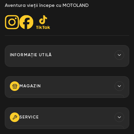
Aventura vieții începe cu MOTOLAND
INFORMAȚIE UTILĂ
Contacte
Finantare
MAGAZIN
Despre Noi
Modalități de plată
TELEFON
+373 79 923 304
+373 79 923 306
SERVICE
+373 79 923 309
TELEFON