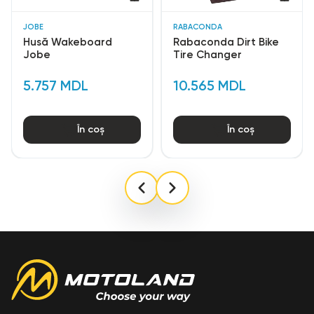
JOBE
RABACONDA
Husă Wakeboard
Rabaconda Dirt Bike
Jobe
Tire Changer
5.757 MDL
10.565 MDL
În coș
În coș