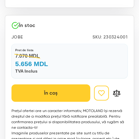
În stoc
JOBE
SKU:
230324001
Pret de lista
7.070 MDL
5.656 MDL
TVA Inclus
În coș
Prețul ofertei are un caracter informativ, MOTOLAND își rezervă
dreptul de a modifica prețul fără notificare prealabilă. Pentru
confirmarea prețului si disponibilitatea produsului, vă rugăm să
ne contacta-ti!
Imaginile produselor prezentate pe site sunt cu titlu de
prezentare si pot diferi in orice mod (culoare, aspect etc.) de