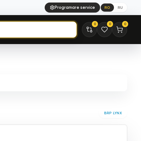
Programare service
RO
RU
0
0
0
BRP LYNX