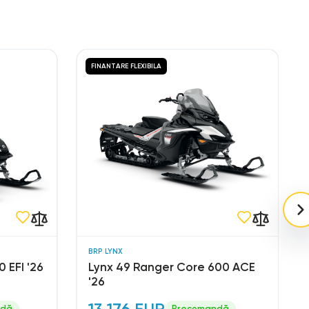
FINANTARE FLEXIBILA
BRP LYNX
 EFI '26
Lynx 49 Ranger Core 600 ACE
'26
13.176 EUR
ndă
Precomandă