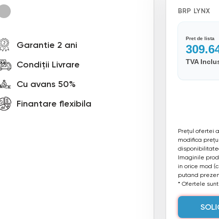
BRP LYNX
Pret de lista
Garantie 2 ani
309.6
TVA Inclu
Condiții Livrare
Cu avans 50%
Finantare flexibila
Prețul ofertei
modifica prețul
disponibilitat
Imaginile produ
in orice mod (
putand prezent
* Ofertele sunt 
SOLI