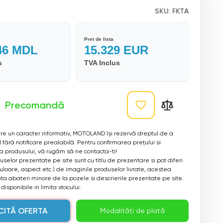
SKU:
FKTA
Pret de lista
46
MDL
15.329
EUR
s
TVA Inclus
Precomandă
 are un caracter informativ, MOTOLAND își rezervă dreptul de a
 fără notificare prealabilă. Pentru confirmarea prețului si
ea produsului, vă rugăm să ne contacta-ti!
selor prezentate pe site sunt cu titlu de prezentare si pot diferi
culoare, aspect etc.) de imaginile produselor livrate, acestea
a abateri minore de la pozele si descrierile prezentate pe site.
disponibile in limita stocului.
CITĂ OFERTA
Modalități de plată