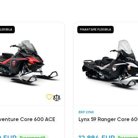
LEXIBILA
FINANTARE FLEXIBILA
BRP LYNX
venture Core 600 ACE
Lynx 59 Ranger Core 600
0 EUR
12.884 EUR
Precomandă
Precoma