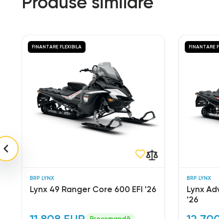
Produse similare
FINANTARE FLEXIBILA
FINANTARE F
BRP LYNX
BRP LYNX
Lynx 49 Ranger Core 600 EFI '26
Lynx Ad
'26
11.808 EUR
12.70
Precomandă