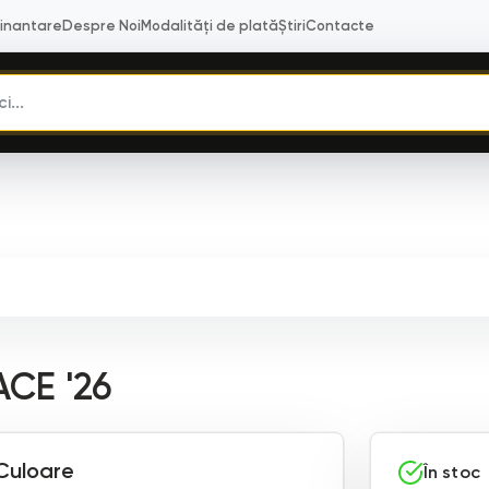
Finantare
Despre Noi
Modalități de plată
Știri
Contacte
ACE '26
Culoare
În stoc