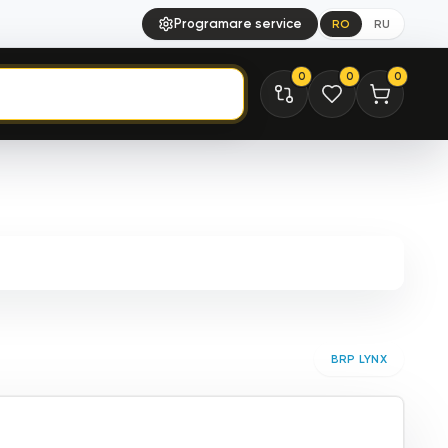
Programare service
RO
RU
0
0
0
BRP LYNX