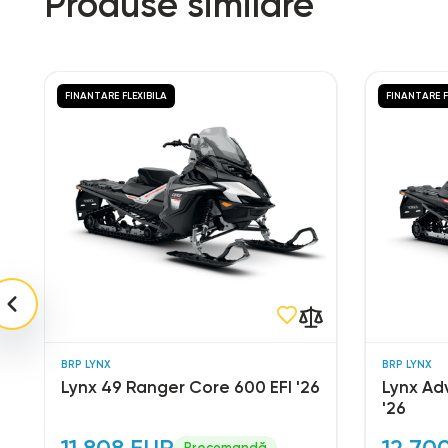
Produse similare
FINANTARE FLEXIBILA
FINANTARE F
BRP LYNX
BRP LYNX
Lynx 49 Ranger Core 600 EFI '26
Lynx Ad
'26
11.808 EUR
12.70
Precomandă