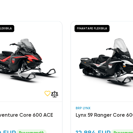
LEXIBILA
FINANTARE FLEXIBILA
BRP LYNX
venture Core 600 ACE
Lynx 59 Ranger Core 600
0 EUR
12.884 EUR
Precomandă
Precoma