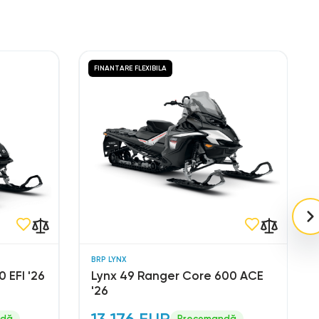
FINANTARE FLEXIBILA
BRP LYNX
 EFI '26
Lynx 49 Ranger Core 600 ACE
'26
13.176 EUR
ndă
Precomandă