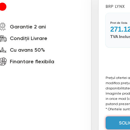
BRP LYNX
Pret de lista
Garantie 2 ani
271.1
TVA Inclu
Condiții Livrare
Cu avans 50%
Finantare flexibila
Prețul ofertei
modifica prețul
disponibilitat
Imaginile produ
in orice mod (
putand prezent
* Ofertele sunt 
SOLI