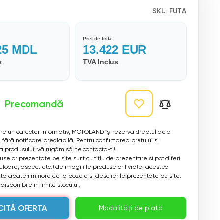
SKU:
FUTA
Pret de lista
25
MDL
13.422
EUR
s
TVA Inclus
Precomandă
 are un caracter informativ, MOTOLAND își rezervă dreptul de a
 fără notificare prealabilă. Pentru confirmarea prețului si
ea produsului, vă rugăm să ne contacta-ti!
selor prezentate pe site sunt cu titlu de prezentare si pot diferi
culoare, aspect etc.) de imaginile produselor livrate, acestea
a abateri minore de la pozele si descrierile prezentate pe site.
disponibile in limita stocului.
CITĂ OFERTA
Modalități de plată