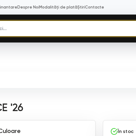
Finantare
Despre Noi
Modalități de plată
Știri
Contacte
E '26
Culoare
În stoc