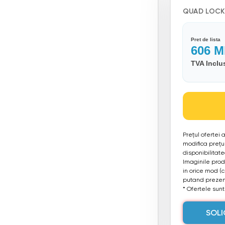
QUAD LOCK
Pret de lista
606
M
TVA Inclu
Prețul ofertei
modifica prețul
disponibilitat
Imaginile produ
in orice mod (
putand prezent
* Ofertele sunt 
SOLI