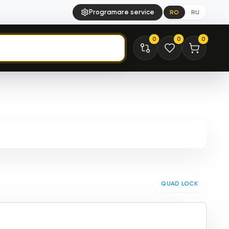
Programare service
RO
RU
0
0
0
QUAD LOCK