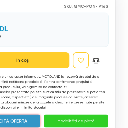
SKU:
QMC-PON-IP16S
DL
s
În coș
 are un caracter informativ, MOTOLAND își rezervă dreptul de a
 fără notificare prealabilă. Pentru confirmarea prețului si
ea produsului, vă rugăm să ne contacta-ti!
selor prezentate pe site sunt cu titlu de prezentare si pot diferi
culoare, aspect etc.) de imaginile produselor livrate, acestea
a abateri minore de la pozele si descrierile prezentate pe site.
disponibile in limita stocului.
CITĂ OFERTA
Modalități de plată