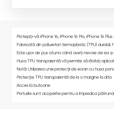
Protejați-vă iPhone 16, iPhone 16 Pro, iPhone 16 Plu
Fabricată din poliuretan termoplastic (TPU) durabil, h
Este ușor de pus atunci când aveți nevoie de ea și de
Husa TPU transparentă vă permite să răsfoiți aplicați
Notă: Utilizarea unei protecții de ecran cu husa pon
Protecție TPU transparentă de la o margine la alta
Acces la butoane
Porturile sunt acoperite pentru a împiedica pătrunder