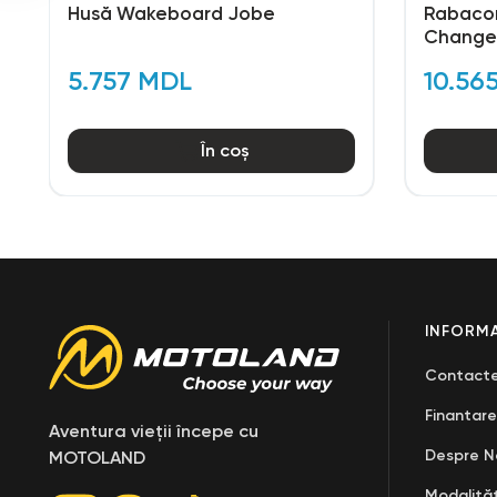
Husă Wakeboard Jobe
Rabacon
Change
5.757 MDL
10.56
În coș
INFORMA
Contact
Finantare
Aventura vieții începe cu
Despre N
MOTOLAND
Modalităț