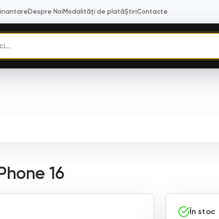
Finantare
Despre Noi
Modalități de plată
Știri
Contacte
Phone 16
În stoc