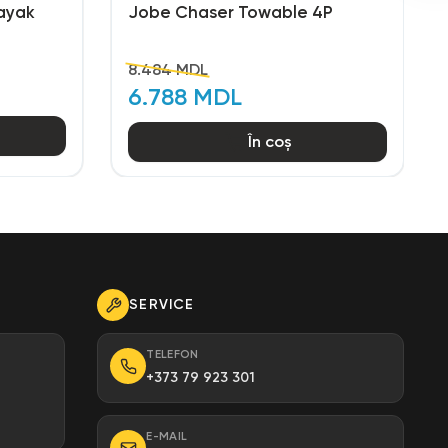
Kayak
Jobe Chaser Towable 4P
8.484 MDL
6.788 MDL
În coș
SERVICE
TELEFON
+373 79 923 301
E-MAIL