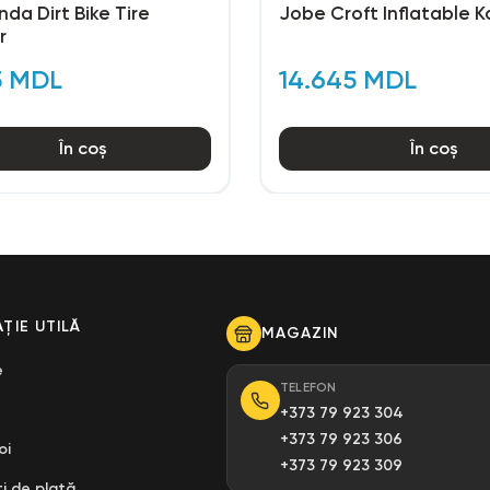
da Dirt Bike Tire
Jobe Croft Inflatable 
r
5 MDL
14.645 MDL
În coș
În coș
ȚIE UTILĂ
MAGAZIN
e
TELEFON
+373 79 923 304
+373 79 923 306
oi
+373 79 923 309
i de plată