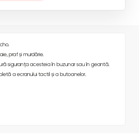
cho.
e, praf și murdărie.
igură siguranța acesteia în buzunar sau în geantă.
etă a ecranului tactil și a butoanelor.