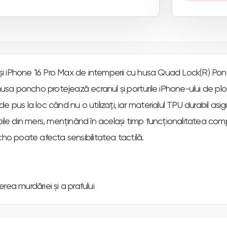
s și iPhone 16 Pro Max de intemperii cu husa Quad Lock(R) Pon
usa poncho protejează ecranul și porturile iPhone-ului de ploai
 pus la loc când nu o utilizați, iar materialul TPU durabil as
ile din mers, menținând în același timp funcționalitatea compl
cho poate afecta sensibilitatea tactilă.
ea murdăriei și a prafului