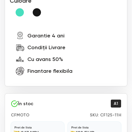
Culoare
Garantie 4 ani
Condiții Livrare
Cu avans 50%
Finantare flexibila
În stoc
A1
CFMOTO
SKU:
CF125-11H
Pret de lista
Pret de lista