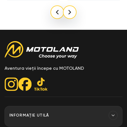
2025 CFMOTO 125NK ABS este alegerea perfectă
pentru cei care caută o motocicletă elegantă și
economică pentru naveta zilnică în oraș. Combină
designul agresiv, tehnologia avansată de siguranță,
calitatea excelentă a călătoriei și confortul, făcându-l o
alegere excelentă pentru motocicliști începători și
experimentați.
Aventura vieții începe cu MOTOLAND
INFORMAȚIE UTILĂ