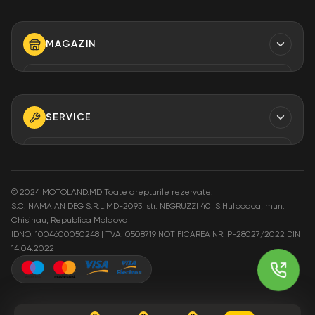
Contacte
Finantare
MAGAZIN
Despre Noi
Modalități de plată
TELEFON
+373 79 923 304
+373 79 923 306
SERVICE
+373 79 923 309
TELEFON
+373 79 923 301
E-MAIL
info@motoland.md
©
2024 MOTOLAND.MD Toate drepturile rezervate.
S.C. NAMAIAN DEG S.R.L.MD-2093, str. NEGRUZZI 40 ,S.Hulboaca, mun.
E-MAIL
Chisinau, Republica Moldova
service@motoland.md
ADRESA
IDNO: 1004600050248 | TVA: 0508719
NOTIFICAREA NR. P-28027/2022 DIN
Moldova or. Chisinau,
14.04.2022
str. Pietrăriei 3A
ADRESA
Moldova or. Chisinau,
str. Pietrăriei 3A