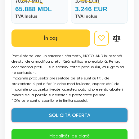
70.847 MDL
3.490 EUR
65.888 MDL
3.246 EUR
TVA Inclus
TVA Inclus
În coș
Prețul ofertei are un caracter informativ, MOTOLAND își rezervă
dreptul de a modifica prețul fără notificare prealabilă. Pentru
confirmarea prețului si disponibilitatea produsului, vă rugăm să
ne contacta-ti!
Imaginile produselor prezentate pe site sunt cu titlu de
prezentare si pot diferi in orice mod (culoare, aspect etc.) de
imaginile produselor livrate, acestea putand prezenta abateri
minore de la pozele si descrierile prezentate pe site.
* Ofertele sunt disponibile in limita stocului.
SOLICITĂ OFERTA
Modalități de plată