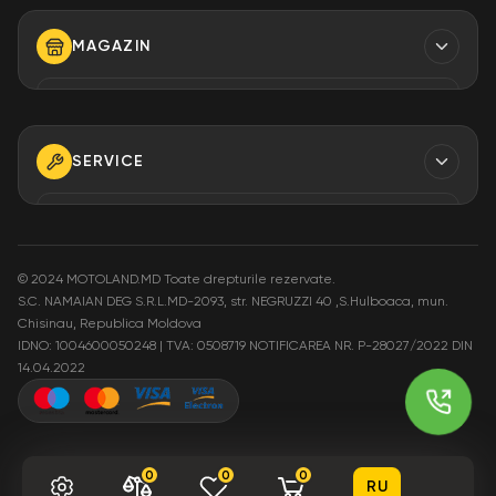
Finantare
MAGAZIN
Despre Noi
Modalități de plată
TELEFON
+373 79 923 304
+373 79 923 306
SERVICE
+373 79 923 309
TELEFON
+373 79 923 301
E-MAIL
info@motoland.md
©
2024 MOTOLAND.MD Toate drepturile rezervate.
S.C. NAMAIAN DEG S.R.L.MD-2093, str. NEGRUZZI 40 ,S.Hulboaca, mun.
E-MAIL
Chisinau, Republica Moldova
service@motoland.md
ADRESA
IDNO: 1004600050248 | TVA: 0508719
NOTIFICAREA NR. P-28027/2022 DIN
Moldova or. Chisinau,
14.04.2022
str. Pietrăriei 3A
ADRESA
Moldova or. Chisinau,
str. Pietrăriei 3A
0
0
0
RU