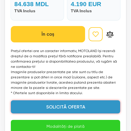
84.638
MDL
4.190
EUR
TVA Inclus
TVA Inclus
În coș
Prețul ofertei are un caracter informativ, MOTOLAND își rezervă
dreptul de a modifica prețul fără notificare prealabilă. Pentru
confirmarea prețului si disponibilitatea produsului, vă rugăm să
ne contacta-ti!
Imaginile produselor prezentate pe site sunt cu titlu de
prezentare si pot diferi in orice mod (culoare, aspect etc.) de
imaginile produselor livrate, acestea putand prezenta abateri
minore de la pozele si descrierile prezentate pe site.
* Ofertele sunt disponibile in limita stocului.
SOLICITĂ OFERTA
Modalități de plată