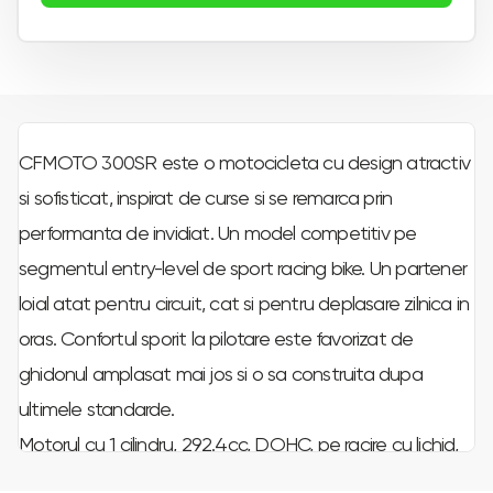
CFMOTO 300SR este o motocicleta cu design atractiv
si sofisticat, inspirat de curse si se remarca prin
performanta de invidiat. Un model competitiv pe
segmentul entry-level de sport racing bike. Un partener
loial atat pentru circuit, cat si pentru deplasare zilnica in
oras. Confortul sporit la pilotare este favorizat de
ghidonul amplasat mai jos si o sa construita dupa
ultimele standarde.
Motorul cu 1 cilindru, 292.4cc, DOHC, pe racire cu lichid,
EFI ofera eficienta maxima de consum si genereaza 28