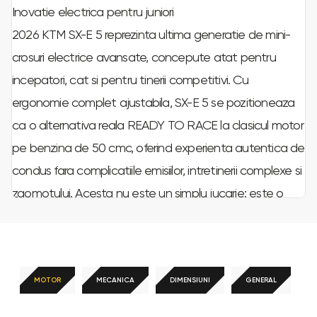
Inovatie electrica pentru juniori
2026 KTM SX-E 5 reprezinta ultima generatie de mini-
crosuri electrice avansate, concepute atat pentru
incepatori, cat si pentru tinerii competitivi. Cu
ergonomie complet ajustabila, SX-E 5 se pozitioneaza
ca o alternativa reala READY TO RACE la clasicul motor
pe benzina de 50 cmc, oferind experienta autentica de
condus fara complicatiile emisiilor, intretinerii complexe si
zgomotului. Acesta nu este un simplu jucarie: este o
platforma veritabila pentru juniorii care vor sa se bucure
de controlul acceleratiei in mana dreapta intr-un mod
sigur si eficient. Proiectat, dezvoltat si produs cu
mandrie in Austria, SX-E 5 este tot ce si-ar dori un tanar
MOTOR
MECANICA
DIMENSIUNI
GENERAL
pilot si tot ce ii va trebui vreodata.