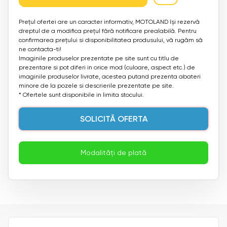
Prețul ofertei are un caracter informativ, MOTOLAND își rezervă
dreptul de a modifica prețul fără notificare prealabilă. Pentru
confirmarea prețului si disponibilitatea produsului, vă rugăm să
ne contacta-ti!
Imaginile produselor prezentate pe site sunt cu titlu de
prezentare si pot diferi in orice mod (culoare, aspect etc.) de
imaginile produselor livrate, acestea putand prezenta abateri
minore de la pozele si descrierile prezentate pe site.
* Ofertele sunt disponibile in limita stocului.
SOLICITĂ OFERTA
Modalități de plată