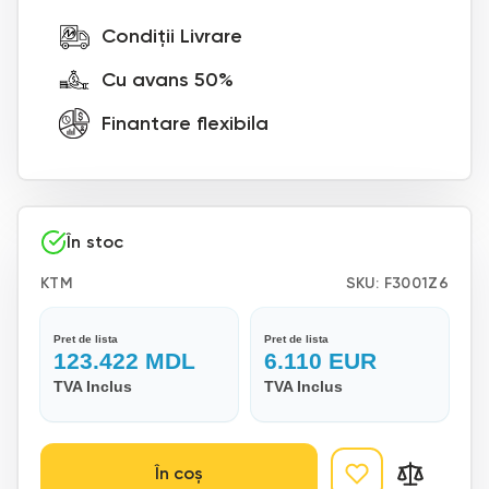
Condiții Livrare
Cu avans 50%
Finantare flexibila
În stoc
KTM
SKU:
F3001Z6
Pret de lista
Pret de lista
123.422
MDL
6.110
EUR
TVA Inclus
TVA Inclus
În coș