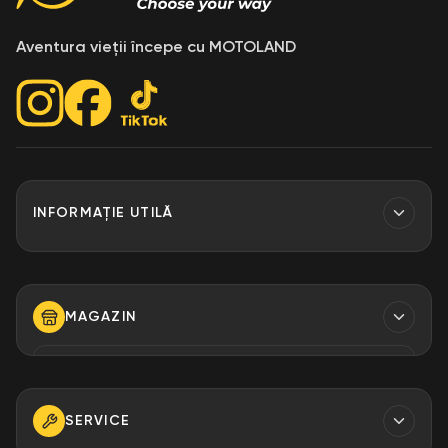
Garda la sol: 259 mm.
Aventura vieții începe cu MOTOLAND
INFORMAȚIE UTILĂ
Contacte
Finantare
MAGAZIN
Despre Noi
Modalități de plată
TELEFON
+373 79 923 304
+373 79 923 306
SERVICE
+373 79 923 309