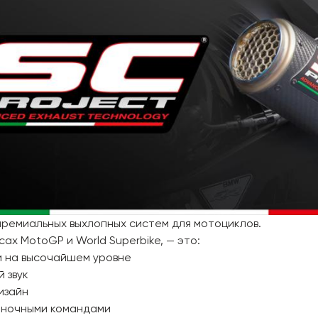
премиальных выхлопных систем для мотоциклов.
сах MotoGP и World Superbike, — это:
и на высочайшем уровне
 звук
изайн
гоночными командами