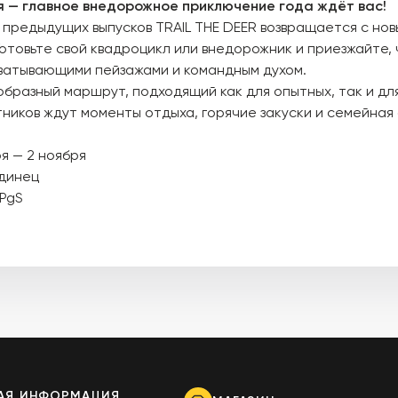
я — главное внедорожное приключение года ждёт вас!
 предыдущих выпусков TRAIL THE DEER возвращается с но
отовьте свой квадроцикл или внедорожник и приезжайте, 
ватывающими пейзажами и командным духом.
бразный маршрут, подходящий как для опытных, так и д
тников ждут моменты отдыха, горячие закуски и семейна
я — 2 ноября
Единец
SPgS
АЯ ИНФОРМАЦИЯ