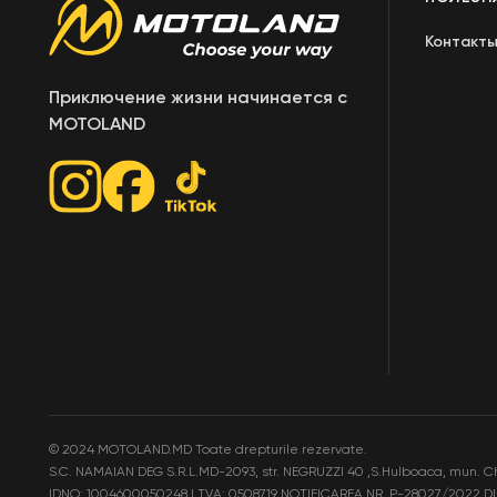
Контакт
Приключение жизни начинается с
MOTOLAND
©
2024 MOTOLAND.MD Toate drepturile rezervate.
S.C. NAMAIAN DEG S.R.L.MD-2093, str. NEGRUZZI 40 ,S.Hulboaca, mun. C
IDNO: 1004600050248 | TVA: 0508719
NOTIFICAREA NR. P-28027/2022 DI