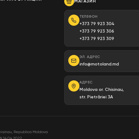
МАГАЗИН
ы
ТЕЛЕФОН
+373 79 923 304
+373 79 923 306
+373 79 923 309
ЭЛ. АДРЕС
info@motoland.md
АДРЕС
Moldova or. Chisinau,
str. Pietrăriei 3A
hisinau, Republica Moldova
N 14.04.2022