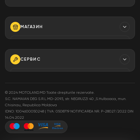
Контакты
МАГАЗИН
ТЕЛЕФОН
+373 79 923 304
+373 79 923 306
СЕРВИС
+373 79 923 309
ТЕЛЕФОН
+373 79 923 301
ЭЛ. АДРЕС
info@motoland.md
©
2024 MOTOLAND.MD Toate drepturile rezervate.
S.C. NAMAIAN DEG S.R.L.MD-2093, str. NEGRUZZI 40 ,S.Hulboaca, mun.
ЭЛ. АДРЕС
Chisinau, Republica Moldova
service@motoland.md
АДРЕС
IDNO: 1004600050248 | TVA: 0508719
NOTIFICAREA NR. P-28027/2022 DIN
Moldova or. Chisinau,
14.04.2022
str. Pietrăriei 3A
АДРЕС
Moldova or. Chisinau,