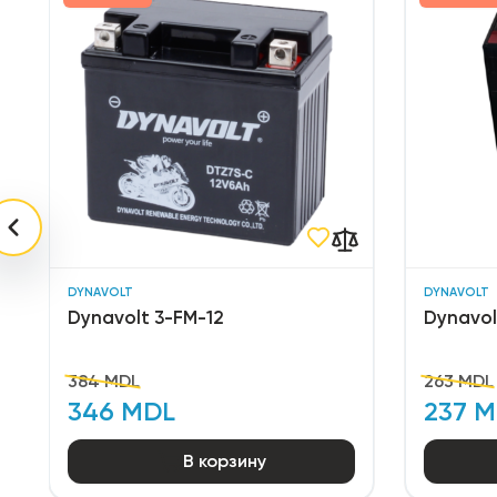
DYNAVOLT
DYNAVOLT
Dynavolt 3-FM-12
Dynavol
384 MDL
263 MDL
346 MDL
237 
В корзину