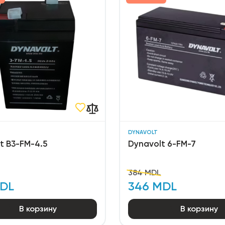
DYNAVOLT
t В3-FM-4.5
Dynavolt 6-FM-7
384 MDL
MDL
346 MDL
В корзину
В корзину