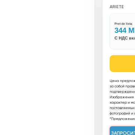
ARIETE
Pret de lista
344
M
С НДС в
Цена предлож
за собой прав
подтверждения
Изображения п
характер и мог
поставляемых 
фотографий и 
*Предложения
ЗАПРОСИ