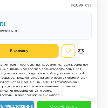
SKU:
ARI.053
DL
ключенным
В корзину
ения носит информационный характер, MOTOLAND оставляет
о изменить цену без предварительного уведомления. Для
 цены и наличия продукта, пожалуйста, свяжитесь с нами!
родуктов, представленные на сайте, носят ознакомительный
ут отличаться (цвет, внешний вид и т.д.) от изображений
продуктов, допускаются незначительные отклонения от
описаний, представленных на сайте.
 доступны в пределах наличия на складе.
ТЬ ПРЕДЛОЖЕНИЕ
Способы оплаты