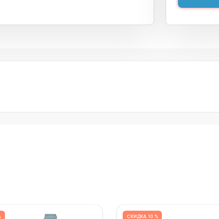
%
СКИДКА
10 %