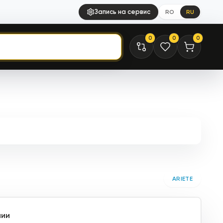
Запись на сервис
RO
RU
0
0
0
ARIETE
чии