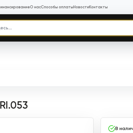
инансирование
О нас
Способы оплаты
Новости
Контакты
RI.053
В нали