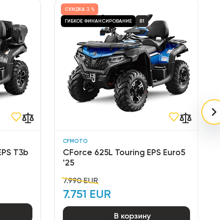
СКИДКА
3 %
ГИБКОЕ ФИНАНСИРОВАНИЕ
B1
CFMOTO
EPS T3b
CForce 625L Touring EPS Euro5
'25
7.990 EUR
7.751 EUR
В корзину