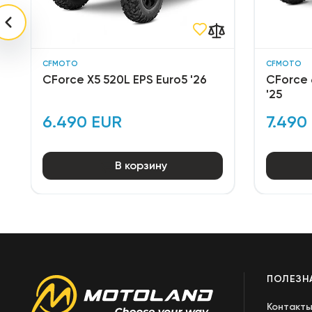
CFMOTO
CFMOTO
CForce X5 520L EPS Euro5 '26
CForce 
'25
6.490 EUR
7.490
В корзину
ПОЛЕЗН
Контакт