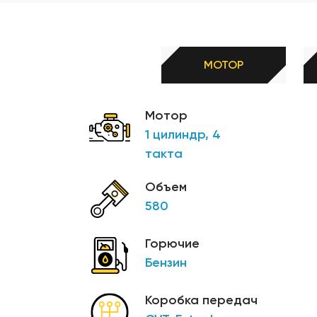
независимая передняя и задняя подвеска, двойн
мощные передние и задние дисковые гидравлич
25-дюймовые шины
МОТОР
12-дюймовые колеса
дорожный просвет 270 мм
Мотор
аккумулятор 12 В 30 Ач
1 цилиндр, 4
грузоподъемность 645 кг
такта
Объем
580
Горючие
Бензин
Коробка передач