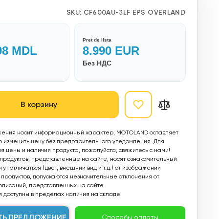
SKU:
CF600AU-3LF EPS OVERLAND
Pret de lista
98
MDL
8.990
EUR
Без НДС
В корзину
ения носит информационный характер, MOTOLAND оставляет
о изменить цену без предварительного уведомления. Для
 цены и наличия продукта, пожалуйста, свяжитесь с нами!
родуктов, представленные на сайте, носят ознакомительный
ут отличаться (цвет, внешний вид и т.д.) от изображений
продуктов, допускаются незначительные отклонения от
описаний, представленных на сайте.
 доступны в пределах наличия на складе.
ТЬ ПРЕДЛОЖЕНИЕ
Способы оплаты