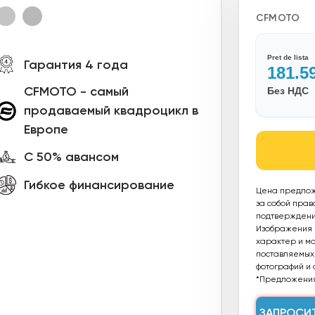
CFMOTO
Pret de lista
Гарантия 4 года
181.5
CFMOTO - самый
Без НДС
продаваемый квадроцикл в
Европе
С 50% авансом
Гибкое финансирование
Цена предлож
за собой прав
подтверждения
Изображения п
характер и мог
поставляемых 
фотографий и 
*Предложения
ЗАПРОСИ