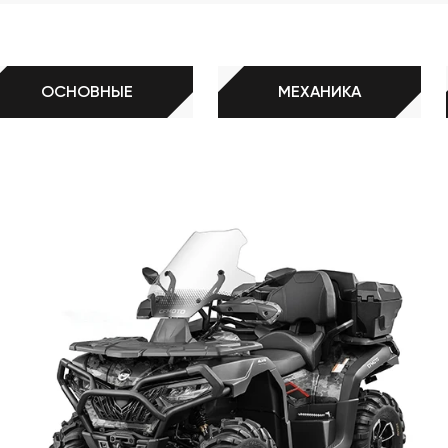
ые А-образные рычаги
еские тормоза
ОСНОВНЫЕ
МЕХАНИКА