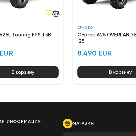
CFMOTO
625L Touring EPS T3B
CForce 625 OVERLAND 
'25
 EUR
8.490 EUR
В корзину
В корзину
АЯ ИНФОРМАЦИЯ
МАГАЗИН
ы