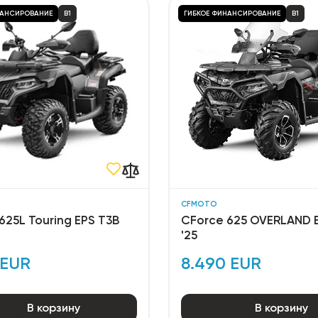
НАНСИРОВАНИЕ
B1
ГИБКОЕ ФИНАНСИРОВАНИЕ
B1
CFMOTO
625L Touring EPS T3B
CForce 625 OVERLAND 
'25
 EUR
8.490 EUR
В корзину
В корзину