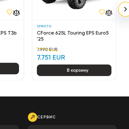
CFMOTO
EPS T3b
CForce 625L Touring EPS Euro5
'25
7.990 EUR
7.751 EUR
В корзину
СЕРВИС