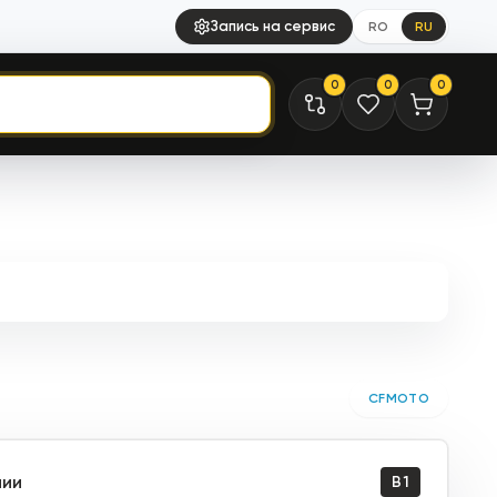
Запись на сервис
RO
RU
0
0
0
CFMOTO
чии
B1