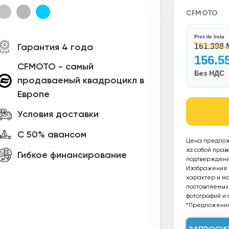
CFMOTO
Pret de lista
Гарантия 4 года
161.398
156.5
CFMOTO - самый
Без НДС
продаваемый квадроцикл в
Европе
Условия доставки
С 50% авансом
Цена предлож
за собой прав
Гибкое финансирование
подтверждения
Изображения п
характер и мог
поставляемых 
фотографий и 
*Предложения