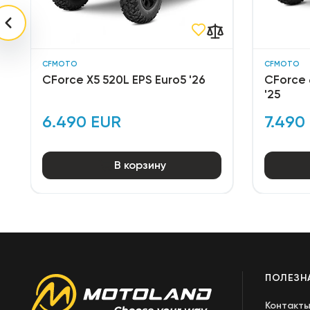
CFMOTO
CFMOTO
CForce X5 520L EPS Euro5 '26
CForce 
'25
6.490 EUR
7.490
В корзину
ПОЛЕЗН
Контакт