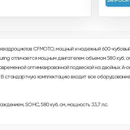
ЗАПРОСИ
х квадроциклов CFMOTO, мощный и надежный 600-кубовы
ing отличается мощным двигателем объемом 580 куб. см 
овременной оптимизированной подвеской на двойных А-о
В стандартную комплектацию входит все оборудование 
ждением, SOHC, 580 куб. см, мощность 33,7 л.с.