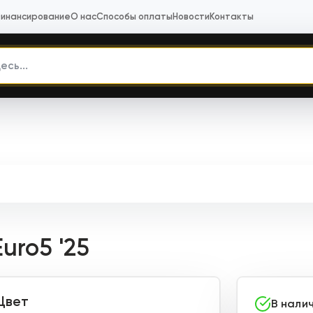
инансирование
О нас
Способы оплаты
Новости
Контакты
uro5 '25
Цвет
В нали