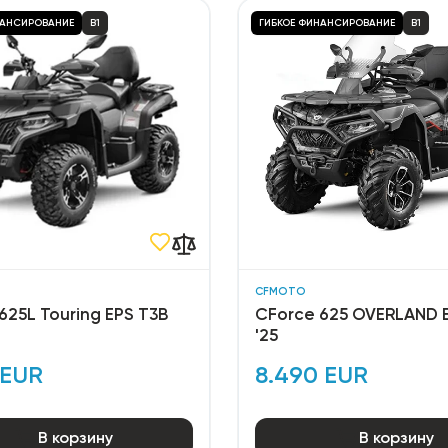
НАНСИРОВАНИЕ
B1
ГИБКОЕ ФИНАНСИРОВАНИЕ
B1
CFMOTO
625L Touring EPS T3B
CForce 625 OVERLAND 
'25
 EUR
8.490 EUR
В корзину
В корзину