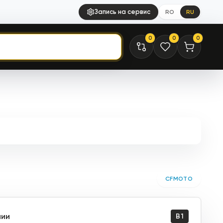
Запись на сервис
RO
RU
0
0
0
CFMOTO
чии
B1