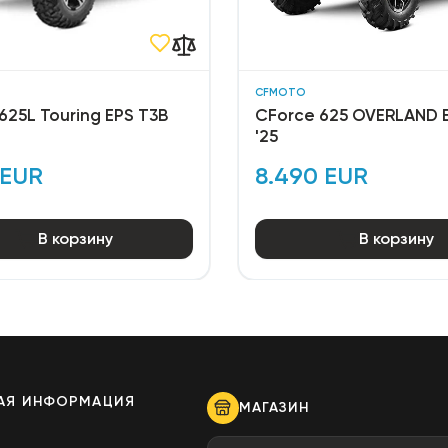
CFMOTO
625L Touring EPS T3B
CForce 625 OVERLAND 
'25
 EUR
8.490 EUR
В корзину
В корзину
АЯ ИНФОРМАЦИЯ
МАГАЗИН
ы