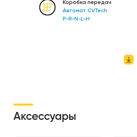
Коробка передач
стальной багажник
Автомат CVTech
Лебедка грузоподъемностью 1361 кг (3000 фунто
P-R-N-L-H
буксировочная способность 453 кг (1000 фунтов)
клаксон
цветовые схемы: Orange, Titanium Grey, Royal Blu
Аксессуары