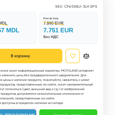
SKU:
CF600AU-3LH EPS
Pret de lista
 MDL
7.990 EUR
57 MDL
7.751 EUR
Без НДС
В корзину
ения носит информационный характер, MOTOLAND оставляет
о изменить цену без предварительного уведомления. Для
 цены и наличия продукта, пожалуйста, свяжитесь с нами!
родуктов, представленные на сайте, носят ознакомительный
ут отличаться (цвет, внешний вид и т.д.) от изображений
продуктов, допускаются незначительные отклонения от
описаний, представленных на сайте.
 доступны в пределах наличия на складе.