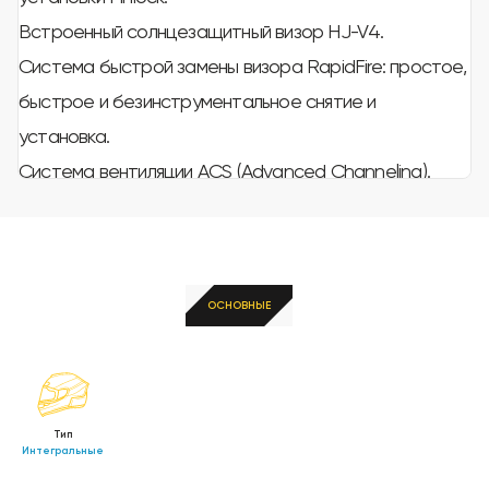
Встроенный солнцезащитный визор HJ-V4.
Система быстрой замены визора RapidFire: простое,
быстрое и безинструментальное снятие и
установка.
Система вентиляции ACS (Advanced Channeling).
Двойные регулируемые вентиляционные отверстия
на подбородке и сверху.
Влагоотводящая, антибактериальная ткань
SuperCool внутри.
ОСНОВНЫЕ
Съемная внутренняя подкладка.
Пазы для очков и солнцезащитных очков.
Застежка Micro-Buckle.
Тип
Вес около 1500 г.
Интегральные
Соответствует или превосходит требования