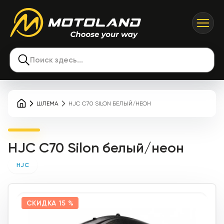
Поиск здесь...
ШЛЕМА
HJC C70 SILON БЕЛЫЙ/НЕОН
HJC C70 Silon белый/неон
HJC
СКИДКА
15 %