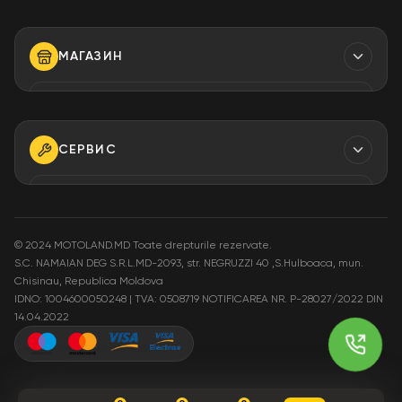
Контакты
МАГАЗИН
ТЕЛЕФОН
+373 79 923 304
+373 79 923 306
СЕРВИС
+373 79 923 309
ТЕЛЕФОН
+373 79 923 301
ЭЛ. АДРЕС
info@motoland.md
©
2024 MOTOLAND.MD Toate drepturile rezervate.
S.C. NAMAIAN DEG S.R.L.MD-2093, str. NEGRUZZI 40 ,S.Hulboaca, mun.
ЭЛ. АДРЕС
Chisinau, Republica Moldova
service@motoland.md
АДРЕС
IDNO: 1004600050248 | TVA: 0508719
NOTIFICAREA NR. P-28027/2022 DIN
Moldova or. Chisinau,
14.04.2022
str. Pietrăriei 3A
АДРЕС
Moldova or. Chisinau,
str. Pietrăriei 3A