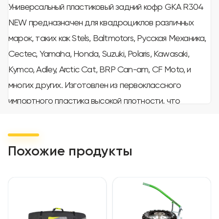
Универсальный пластиковый задний кофр GKA R304
NEW предназначен для квадроциклов различных
марок, таких как Stels, Baltmotors, Русская Механика,
Cectec, Yamaha, Honda, Suzuki, Polaris, Kawasaki,
Kymco, Adley, Arctic Cat, BRP Can-am, CF Moto, и
многих других. Изготовлен из первоклассного
импортного пластика высокой плотности, что
гарантирует долговечность и надежность.
Объем кофра составляет 100 литров, что идеально
подходит для хранения двух квадроциклетных
Похожие продукты
шлемов или других необходимых вещей. По краям
крышки расположен резиновый уплотнитель, который
защищает содержимое от попадания влаги. Кофр
оснащен стальным замком с ключом для надежной